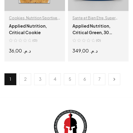
Cookies
,
Nutrition Sportive
,
Sante et Bien Etre
,
Super
Snacks protéinés
Aliments
Applied Nutrition,
Applied Nutrition,
Critical Cookie
Critical Green, 30
Servings. Lemon Lime
(0)
(0)
36,00
د.م.
349,00
د.م.
SELECT OPTIONS
ADD TO CART
1
2
3
4
5
6
7