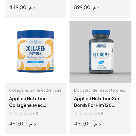
Rasberry
449,00
د.م.
899,00
د.م.
ADD TO CART
SELECT OPTIONS
Collagène
,
Sante et Bien Etre
Boosteur de Testostérone
,
Wellness
Applied Nutrition –
Applied Nutrition Sex
Collagène avec
Bomb For Him 120
Vitamine C, Acide
Capsules
(0)
(0)
Hyaluronique et Biotine
450,00
د.م.
450,00
د.م.
– Tropical Vibes