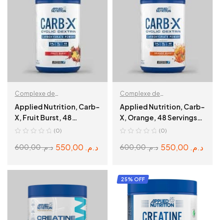
Complexe de
Complexe de
Carbohydrates
,
Carbohydrates
,
Applied Nutrition, Carb-
Applied Nutrition, Carb-
Récupération & Hydratation
Récupération & Hydratation
X, Fruit Burst, 48
X, Orange, 48 Servings
Servings, 1,2kg
1,2kg
(0)
(0)
550,00
د.م.
550,00
د.م.
600,00
د.م.
600,00
د.م.
ADD TO CART
ADD TO CART
25% OFF