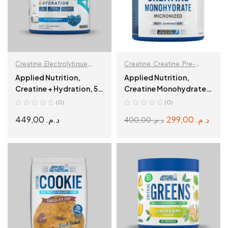
Creatine
,
Electrolytique
,
Creatine
,
Creatine
,
Pre-
Prise de Masse
,
Workout
,
Prise de Masse
,
Applied Nutrition,
Applied Nutrition,
Récupération & Hydratation
Récupération & Hydratation
Creatine + Hydration, 5g
Creatine Monohydrates,
Creatine, 800mg
250 g, 50 Servings
(0)
(0)
Électrolytes, 12
449,00
د.م.
299,00
د.م.
400,00
د.م.
Vitamines & Minéraux
SELECT OPTIONS
ADD TO CART