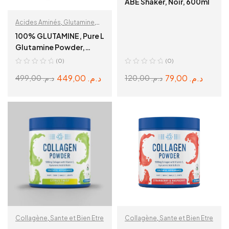
ABE Shaker, Noir, 600ml
Acides Aminés
,
Glutamine
,
Récupération & Hydratation
100% GLUTAMINE, Pure L
Glutamine Powder,
500G, 100 Servings
(0)
(0)
449,00
د.م.
79,00
د.م.
499,00
د.م.
120,00
د.م.
ADD TO CART
ADD TO CART
Collagène
,
Sante et Bien Etre
Collagène
,
Sante et Bien Etre