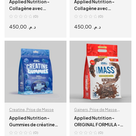
Applied Nutrition –
Applied Nutrition –
Collagène avec
Collagène avec
Vitamine C, Acide
Vitamine C, Acide
(0)
(0)
Hyaluronique et Biotine
Hyaluronique et Biotine
450,00
د.م.
450,00
د.م.
– Citrus Twist
– Fraise & Framboise
ADD TO CART
ADD TO CART
Creatine
,
Prise de Masse
Gainers
,
Prise de Masse
,
Protéine
Applied Nutrition –
Applied Nutrition –
Gummies de créatine
ORIGINAL FORMULA –
monohydrate – Blue
CRITICAL MASS 6KG
(0)
(0)