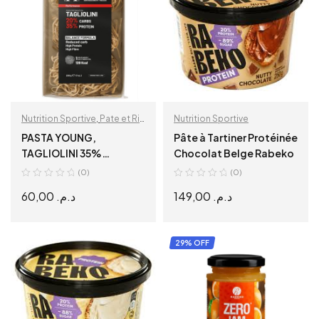
Nutrition Sportive
,
Pate et Riz
Nutrition Sportive
Protéiné
PASTA YOUNG,
Pâte à Tartiner Protéinée
TAGLIOLINI 35%
Chocolat Belge Rabeko
PROTEIN 200G
(0)
(0)
60,00
د.م.
149,00
د.م.
ADD TO CART
ADD TO CART
29% OFF