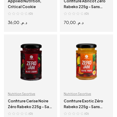
Applied Nutrition,
Confiture Abricot Zéro
Critical Cookie
Rabeko 225g – Sans
Sucre, Sans Calories
(0)
(0)
36,00
د.م.
70,00
د.م.
SELECT OPTIONS
ADD TO CART
Nutrition Sportive
Nutrition Sportive
Confiture Cerise Noire
Confiture Exotic Zéro
Zéro Rabeko 225g – Sans
Rabeko 225g – Sans
Sucre, Sans Calories
Sucre, Sans Calories
(0)
(0)