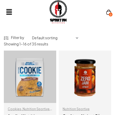
0
Filter by
Showing 1–16 of 35 results
Cookies
,
Nutrition Sportive
,
Nutrition Sportive
Snacks protéinés