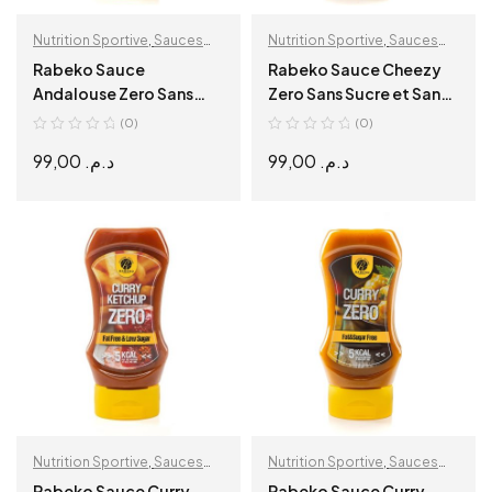
Nutrition Sportive
,
Sauces
Nutrition Sportive
,
Sauces
diététiques
diététiques
Rabeko Sauce
Rabeko Sauce Cheezy
Andalouse Zero Sans
Zero Sans Sucre et Sans
Sucre et Sans Calories
Calories 425 ml
(0)
(0)
425 ml
99,00
د.م.
99,00
د.م.
ADD TO CART
ADD TO CART
Nutrition Sportive
,
Sauces
Nutrition Sportive
,
Sauces
diététiques
diététiques
Rabeko Sauce Curry
Rabeko Sauce Curry