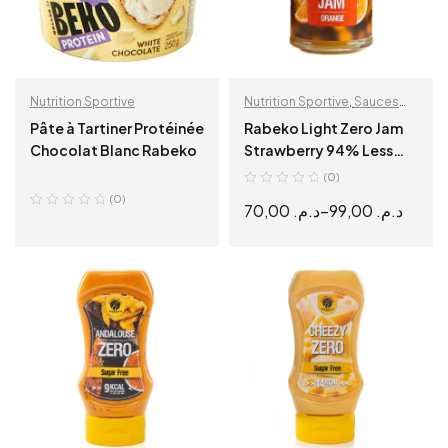
Nutrition Sportive
Nutrition Sportive
,
Sauces
diététiques
Pâte à Tartiner Protéinée
Rabeko Light Zero Jam
Chocolat Blanc Rabeko
Strawberry 94% Less
Sugar 230g
(0)
(0)
70,00
د.م.
–
99,00
د.م.
READ MORE
SELECT OPTIONS