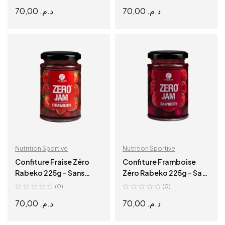
70,00
د.م.
70,00
د.م.
ADD TO CART
ADD TO CART
Nutrition Sportive
Nutrition Sportive
Confiture Fraise Zéro
Confiture Framboise
Rabeko 225g – Sans
Zéro Rabeko 225g – Sans
Sucre, Sans Calories
Sucre, Sans Calories
(0)
(0)
70,00
د.م.
70,00
د.م.