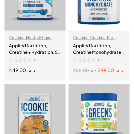
Creatine
,
Electrolytique
,
Creatine
,
Creatine
,
Pre-
Prise de Masse
,
Workout
,
Prise de Masse
,
Applied Nutrition,
Applied Nutrition,
Récupération & Hydratation
Récupération & Hydratation
Creatine + Hydration, 5g
Creatine Monohydrates,
Creatine, 800mg
250 g, 50 Servings
(0)
(0)
Électrolytes, 12
449,00
د.م.
299,00
د.م.
400,00
د.م.
Vitamines & Minéraux
SELECT OPTIONS
ADD TO CART