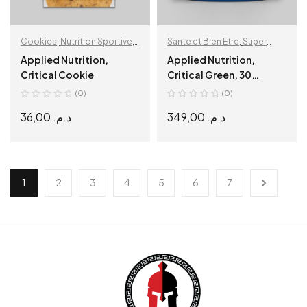
Cookies
,
Nutrition Sportive
,
Sante et Bien Etre
,
Super
Snacks protéinés
Aliments
Applied Nutrition,
Applied Nutrition,
Critical Cookie
Critical Green, 30
Servings. Lemon Lime
(0)
(0)
36,00
د.م.
349,00
د.م.
SELECT OPTIONS
ADD TO CART
1
2
3
4
5
6
7