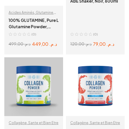
ABE Shaker, Noir, 600ml
Acides Aminés
,
Glutamine
,
Récupération & Hydratation
100% GLUTAMINE, Pure L
Glutamine Powder,
500G, 100 Servings
(0)
(0)
449,00
د.م.
79,00
د.م.
499,00
د.م.
120,00
د.م.
ADD TO CART
ADD TO CART
Collagène
,
Sante et Bien Etre
Collagène
,
Sante et Bien Etre