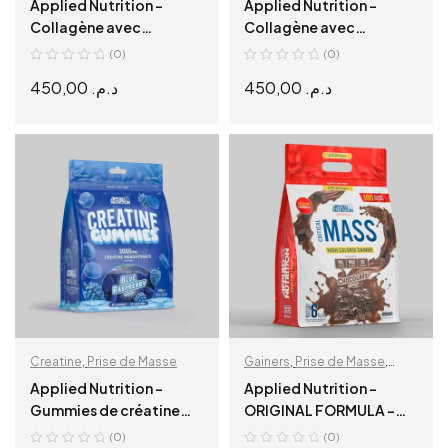
Applied Nutrition –
Applied Nutrition –
Collagène avec
Collagène avec
Vitamine C, Acide
Vitamine C, Acide
(0)
(0)
Hyaluronique et Biotine
Hyaluronique et Biotine
450,00
د.م.
450,00
د.م.
– Citrus Twist
– Fraise & Framboise
ADD TO CART
ADD TO CART
Creatine
,
Prise de Masse
Gainers
,
Prise de Masse
,
Protéine
Applied Nutrition –
Applied Nutrition –
Gummies de créatine
ORIGINAL FORMULA –
monohydrate – Blue
CRITICAL MASS 6KG
(0)
(0)