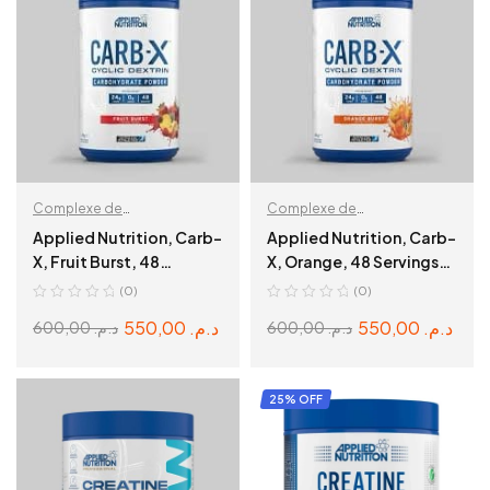
Complexe de
Complexe de
Carbohydrates
,
Carbohydrates
,
Applied Nutrition, Carb-
Applied Nutrition, Carb-
Récupération & Hydratation
Récupération & Hydratation
X, Fruit Burst, 48
X, Orange, 48 Servings
Servings, 1,2kg
1,2kg
(0)
(0)
550,00
د.م.
550,00
د.م.
600,00
د.م.
600,00
د.م.
ADD TO CART
ADD TO CART
25% OFF