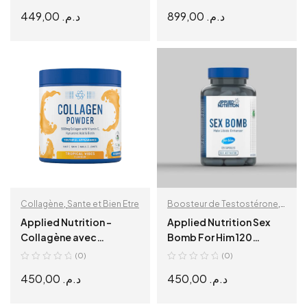
Rasberry
449,00
د.م.
899,00
د.م.
ADD TO CART
SELECT OPTIONS
Collagène
,
Sante et Bien Etre
Boosteur de Testostérone
,
Wellness
Applied Nutrition –
Applied Nutrition Sex
Collagène avec
Bomb For Him 120
Vitamine C, Acide
Capsules
(0)
(0)
Hyaluronique et Biotine
450,00
د.م.
450,00
د.م.
– Tropical Vibes