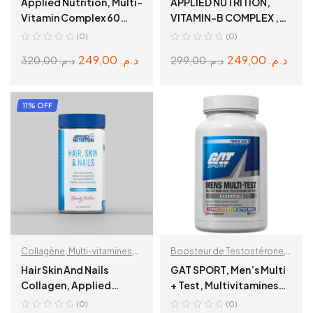
Applied Nutrition, Multi-
APPLIED NUTRITION,
Vitamin Complex 60
VITAMIN-B COMPLEX ,
Capsules.
90 CAPSULES
(0)
(0)
249,00
د.م.
249,00
د.م.
320,00
د.م.
299,00
د.م.
ADD TO CART
ADD TO CART
11% OFF
Collagène
,
Multi-vitamines
,
Boosteur de Testostérone
,
Sante et Bien Etre
Multi-vitamines
,
Sante et
Hair Skin And Nails
GAT SPORT, Men’s Multi
Bien Etre
Collagen, Applied
+ Test, Multivitamines
Nutrition 60 Capsules
pour Hommes 60 tabs
(0)
(0)