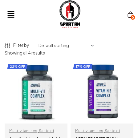
0
Filter by
Showing all 4 results
22% OFF
17% OFF
Multi-vitamines
,
Sante et
Multi-vitamines
,
Sante et
Bien Etre
Bien Etre