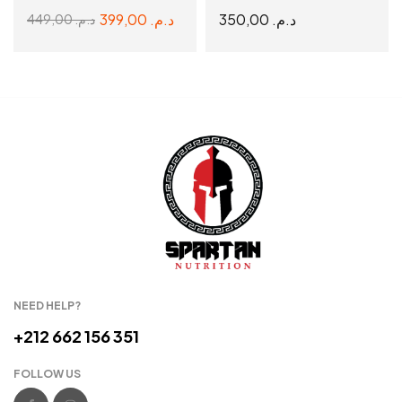
399,00
د.م.
350,00
د.م.
449,00
د.م.
ADD TO CART
ADD TO CART
NEED HELP?
+212 662 156 351
FOLLOW US