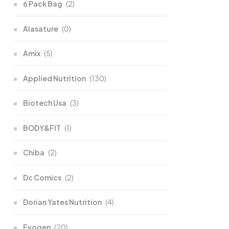
6 Pack Bag
(2)
Alasature
(0)
Amix
(5)
Applied Nutrition
(130)
Biotech Usa
(3)
BODY&FIT
(1)
Chiba
(2)
Dc Comics
(2)
Dorian Yates Nutrition
(4)
Evogen
(20)