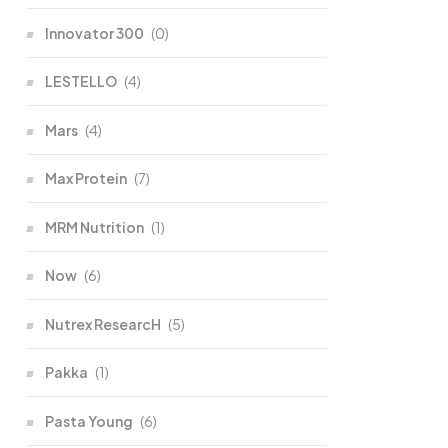
Innovator 300
(0)
LESTELLO
(4)
Mars
(4)
Max Protein
(7)
MRM Nutrition
(1)
Now
(6)
Nutrex ResearcH
(5)
Pakka
(1)
Pasta Young
(6)