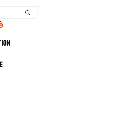
0
tion
e