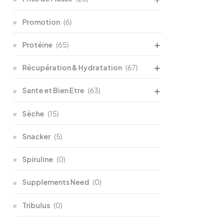
Promotion
(6)
Protéine
(65)
Récupération & Hydratation
(67)
Sante et Bien Etre
(63)
Sèche
(15)
Snacker
(5)
Spiruline
(0)
Supplements Need
(0)
Tribulus
(0)