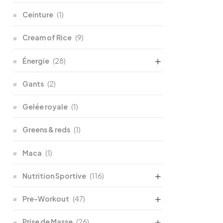
Ceinture
(1)
Cream of Rice
(9)
Énergie
(28)
Gants
(2)
Gelée royale
(1)
Greens & reds
(1)
Maca
(1)
Nutrition Sportive
(116)
Pre-Workout
(47)
Prise de Masse
(26)