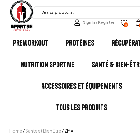
Sign In / Register
0
Preworkout
Protéines
Récupéra
Nutrition Sportive
Santé & Bien-êtr
Accessoires et Équipements
Tous les Produits
Home
/
Sante et Bien Etre
/ ZMA