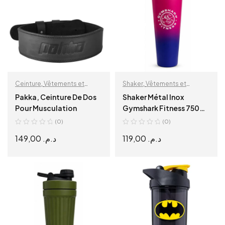
Ceinture
,
Vêtements et
Shaker
,
Vêtements et
accessoires
accessoires
Pakka, Ceinture De Dos
Shaker Métal Inox
Pour Musculation
Gymshark Fitness 750ml
– Édition Isotherme
(0)
(0)
149,00
د.م.
119,00
د.م.
SELECT OPTIONS
SELECT OPTIONS