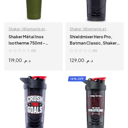
Shaker
,
Vêtements et
Shaker
,
Vêtements et
accessoires
accessoires
Shaker Métal Inox
Shieldmixer Hero Pro,
Isotherme 750ml –
Batman Classic, Shaker,
Premium Sport
700 ml
(0)
(0)
119,00
د.م.
129,00
د.م.
SELECT OPTIONS
ADD TO CART
14% OFF