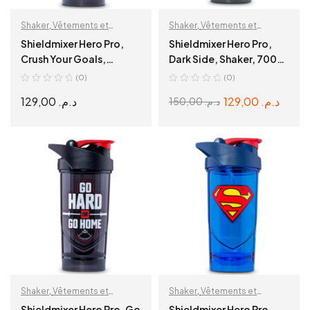
Shaker
,
Vêtements et
Shaker
,
Vêtements et
accessoires
accessoires
Shieldmixer Hero Pro,
Shieldmixer Hero Pro,
Crush Your Goals,
Dark Side, Shaker, 700
Shaker, 700 ml
ml
(0)
(0)
129,00
د.م.
129,00
د.م.
150,00
د.م.
ADD TO CART
ADD TO CART
Shaker
,
Vêtements et
Shaker
,
Vêtements et
accessoires
accessoires
Shieldmixer Hero Pro, Go
Shieldmixer Hero Pro,