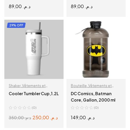
89,00
د.م.
89,00
د.م.
ADD TO CART
ADD TO CART
29% OFF
Shaker
,
Vêtements et
Bouteille
,
Vêtements et
accessoires
accessoires
Cooler Tumbler Cup,1.2L
DC Comics, Batman
Core, Gallon, 2000 ml
(0)
(0)
250,00
د.م.
149,00
د.م.
350,00
د.م.