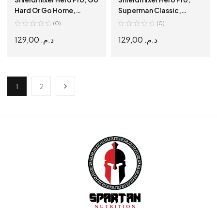
Hard Or Go Home,
Superman Classic,
Shaker, 700 ml
Shaker, 700 ml
(0)
(0)
129,00
د.م.
129,00
د.م.
ADD TO CART
ADD TO CART
1
2