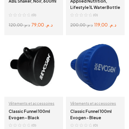
ABE Shaker, Noir, 600ml
Applied Nutrition,
Lifestyle 1L Water Bottle
(0)
(0)
79,00
د.م.
119,00
د.م.
120,00
د.م.
200,00
د.م.
ADD TO CART
ADD TO CART
Vêtements et accessoires
Vêtements et accessoires
Classic Funnel 100ml
Classic Funnel 100ml
Evogen – Black
Evogen – Bleue
(0)
(0)