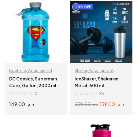
ADD TO CART
ADD TO CART
44% OFF
Bouteille
,
Vêtements et
Shaker
,
Vêtements et
accessoires
accessoires
DC Comics, Superman
IceShaker, Shaker en
Core, Gallon, 2000 ml
Metal, 600 ml
(0)
(0)
149,00
د.م.
139,00
د.م.
250,00
د.م.
ADD TO CART
ADD TO CART