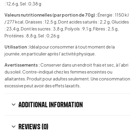
: 12,6 g, Sel : 0,38 g
Valeurs nutritionnelles (par portion de 70g) :
Énergie : 1150 kJ
/ 277 kcal, Graisses : 12,5 g, Dont acides saturés : 2,2 g, Glucides
: 23,4 g, Dont les sucres : 3,8 g, Polyols : 9,1 g, Fibres : 2,5 g,
Protéines : 8,8 g, Sel : 0,26 g
Utilisation :
Idéal pour consommer à tout moment de la
journée, en particulier après l’activité physique.
Avertissements :
Conserver dans un endroit frais et sec, à l’abri
du soleil. Contre-indiqué chez les femmes enceintes ou
allaitantes. Produit pour adultes seulement. Une consommation
excessive peut avoir des effets laxatifs.
Additional information
Reviews (0)