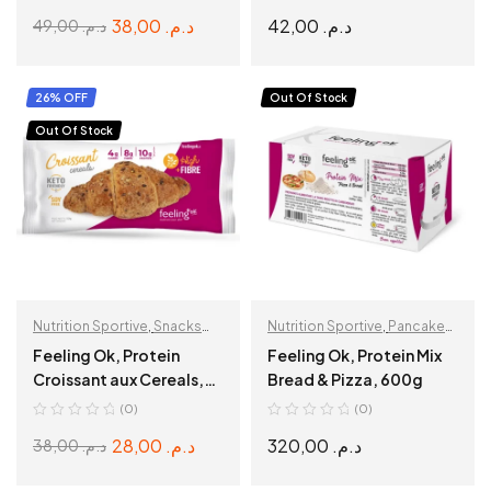
d’expiration 31 12 2025
38,00
د.م.
42,00
د.م.
49,00
د.م.
SELECT OPTIONS
READ MORE
26% OFF
Out Of Stock
Out Of Stock
Nutrition Sportive
,
Snacks
Nutrition Sportive
,
Pancake
protéinés
Mix
Feeling Ok, Protein
Feeling Ok, Protein Mix
Croissant aux Cereals,
Bread & Pizza, 600g
50 gr, Date d’expiration
(0)
(0)
31 07 2025
28,00
د.م.
320,00
د.م.
38,00
د.م.