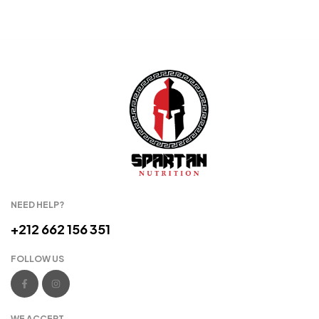
READ MORE
READ MORE
NEED HELP?
+212 662 156 351
FOLLOW US
WE ACCEPT