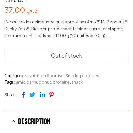
SKU:
AMX2-1
37,00
د.م.
Découvrez les délicieux beignets protéinés Amix™ Mr.Popper’s®
Dunky Zero®. Riche en protéines et faible en sucre, idéal après
l’entraînement. Poids net : 1400 g (20 unités de 70 g).
Out of stock
Categories:
Nutrition Sportive
,
Snacks protéinés
Tags:
amix
,
barre
,
donut
,
proteine
,
snack
Facebook
Twitter
Linkedin
Pinterest
Share:
Description