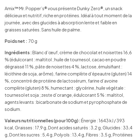
Amix™ Mr. Popper’s® vous présente Dunky Zero®, un snack
délicieux et nutritif, riche en protéines. Idéal à tout moment de la
journée, avec des glucides à absorption lente et faible en
graisses saturées. Sans huile de palme.
Poids net :
70 g
Ingrédients :
Blanc d’œuf, crème de chocolat et noisettes 16,6
% (édulcorant : maltitol ; huile de tournesol, cacao en poudre
dégraissé 11 %, pâte de noisettes 4 %, lactose, émulsifiant :
lécithine de soja, arôme), farine complète d’épeautre (gluten) 14
%, concentré de protéine de lactosérum, farine d’avoine
complète (gluten) 8 %, humectant : glycérine, huile végétale :
tournesol et soja ; zeste d’orange, édulcorant 5 % : maltitol,
agents levants : bicarbonate de sodium et pyrophosphate de
sodium.
Valeurs nutritionnelles (pour 100g) :
Énergie : 1643 kJ / 393
kcal, Graisses : 17,9 g, Dont acides saturés : 3,2 g, Glucides : 33,4
g, Dont les sucres : 5,4 g, Polyols : 13,4 g, Fibres : 3,5 g, Protéines