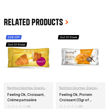
Related products
22% OFF
Out Of Stock
Out Of Stock
Nutrition Sportive
,
Snacks
Nutrition Sportive
,
Snacks
protéinés
protéinés
Feeling Ok, Croissant,
Feeling Ok, Protein
Crème patissière
Croissant (13gr of
protein), 50 gr, Date
(0)
(0)