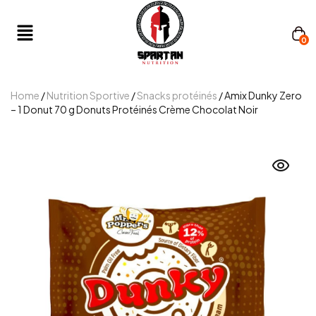
0
Home
/
Nutrition Sportive
/
Snacks protéinés
/ Amix Dunky Zero
– 1 Donut 70 g Donuts Protéinés Crème Chocolat Noir