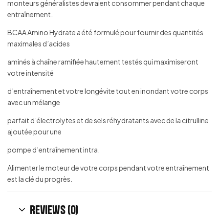
monteurs généralistes devraient consommer pendant chaque
entraînement.
BCAA Amino Hydrate a été formulé pour fournir des quantités
maximales d’acides
aminés à chaîne ramifiée hautement testés qui maximiseront
votre intensité
d’entraînement et votre longévite tout en inondant votre corps
avec un mélange
parfait d’électrolytes et de sels réhydratants avec de la citrulline
ajoutée pour une
pompe d’entraînement intra.
Alimenter le moteur de votre corps pendant votre entraînement
est la clé du progrès.
Reviews (0)