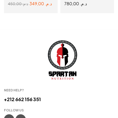
349,00
د.م.
780,00
د.م.
450,00
د.م.
READ MORE
READ MORE
NEED HELP?
+212 662 156 351
FOLLOW US