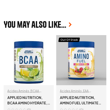
You may also like…
Out Of Stock
Acides Aminés
,
BCAA
,
Acides Aminés
,
EAA
,
Récupération & Hydratation
Récupération & Hydratation
APPLIED NUTRITION,
APPLIED NUTRITION,
BCAA AMINO HYDRATE,
AMINO FUEL ULTIMATE
Lemon Lime, 450 GR
EAAs, FRUIT SALAD, 30
(0)
(0)