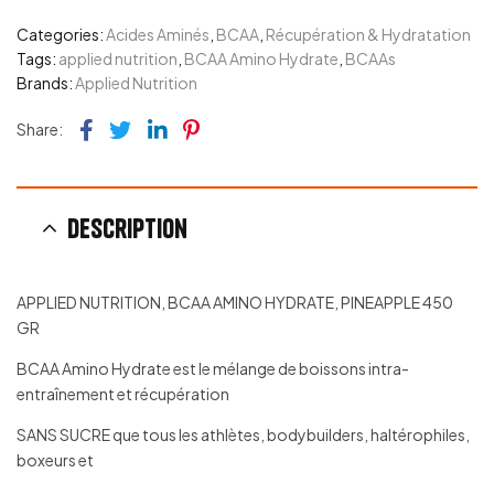
Categories:
Acides Aminés
,
BCAA
,
Récupération & Hydratation
Tags:
applied nutrition
,
BCAA Amino Hydrate
,
BCAAs
Brands:
Applied Nutrition
Facebook
Twitter
Linkedin
Pinterest
Share:
Description
APPLIED NUTRITION, BCAA AMINO HYDRATE, PINEAPPLE 450
GR
BCAA Amino Hydrate est le mélange de boissons intra-
entraînement et récupération
SANS SUCRE que tous les athlètes, bodybuilders, haltérophiles,
boxeurs et