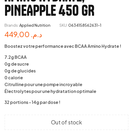
PINEAPPLE 450 GR
Brands:
Applied Nutrition
SKU:
0634158562631-1
449,00
د.م.
Boostez votre performance avec BCAA Amino Hydrate !
7.2g BCAA
0g de sucre
0g de glucides
0 calorie
Citrulline pour une pompe incroyable
Électrolytes pour une hydratation optimale
32 portions – 14g par dose !
Out of stock