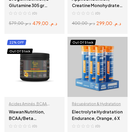
Récupération & Hydratation
Glutamine 305 gr
Creatine Monohydrates,
Unflavoured
250 g, 50 Servings
(0)
(0)
479,00
د.م.
299,00
د.م.
579,00
د.م.
400,00
د.م.
READ MORE
ADD TO CART
22% OFF
Out Of Stock
Out Of Stock
Acides Aminés
,
BCAA
,
Récupération & Hydratation
Récupération & Hydratation
Wawan Nutrition,
Electrolyte Hydratation
BCAA/Beta
Endurance, Orange, 6 X
Alanine/Glutamine,
(0)
(0)
400g, Tang Mango