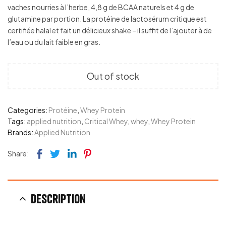
vaches nourries à l’herbe, 4,8 g de BCAA naturels et 4 g de
glutamine par portion. La protéine de lactosérum critique est
certifiée halal et fait un délicieux shake – il suffit de l’ajouter à de
l’eau ou du lait faible en gras.
Out of stock
Categories:
Protéine
,
Whey Protein
Tags:
applied nutrition
,
Critical Whey
,
whey
,
Whey Protein
Brands:
Applied Nutrition
Facebook
Twitter
Linkedin
Pinterest
Share:
Description