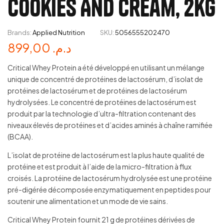
Cookies And Cream, 2kg
Brands:
Applied Nutrition
SKU:
5056555202470
899,00
د.م.
Critical Whey Protein a été développé en utilisant un mélange
unique de concentré de protéines de lactosérum, d’isolat de
protéines de lactosérum et de protéines de lactosérum
hydrolysées. Le concentré de protéines de lactosérum est
produit par la technologie d’ultra-filtration contenant des
niveaux élevés de protéines et d’acides aminés à chaîne ramifiée
(BCAA).
L’isolat de protéine de lactosérum est la plus haute qualité de
protéine et est produit à l’aide de la micro-filtration à flux
croisés. La protéine de lactosérum hydrolysée est une protéine
pré-digérée décomposée enzymatiquement en peptides pour
soutenir une alimentation et un mode de vie sains.
Critical Whey Protein fournit 21 g de protéines dérivées de