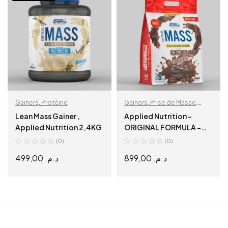
Gainers
,
Protéine
Gainers
,
Prise de Masse
,
Protéine
Lean Mass Gainer ,
Applied Nutrition –
Applied Nutrition 2,4KG
ORIGINAL FORMULA –
CRITICAL MASS 6KG
(0)
(0)
499,00
د.م.
899,00
د.م.
SELECT OPTIONS
SELECT OPTIONS