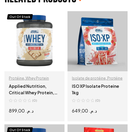
Out Of Stock
Protéine
,
Whey Protein
Isolate de protéine
,
Protéine
Applied Nutrition,
ISO XP Isolate Proteine
Critical Whey Protein,
1kg
White Choco Bueno, 2kg
(0)
(0)
899,00
د.م.
649,00
د.م.
READ MORE
SELECT OPTIONS
Out Of Stock