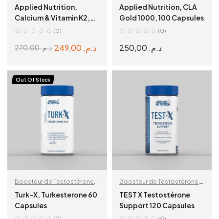
et Bien Etre
Sante et Bien Etre
Applied Nutrition,
Applied Nutrition, CLA
Calcium & Vitamin K2,
Gold 1000, 100 Capsules
60 Capsules
(0)
(0)
249,00
د.م.
250,00
د.م.
270,00
د.م.
READ MORE
READ MORE
Out Of Stock
Boosteur de Testostérone
,
Boosteur de Testostérone
,
Sante et Bien Etre
Sante et Bien Etre
Turk-X, Turkesterone 60
TEST X Testostérone
Capsules
Support 120 Capsules
(0)
(0)