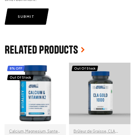
SUBMIT
Related products
8% OFF
Out Of Stock
Out Of Stock
Calcium
,
Magnesium
,
Sante
Brûleur de Graisse
,
CLA
,