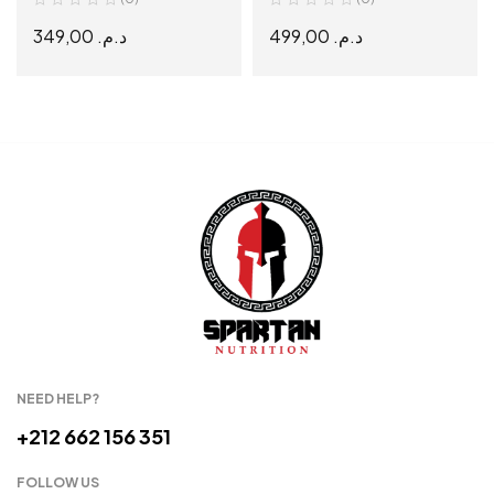
349,00
د.م.
499,00
د.م.
READ MORE
ADD TO CART
NEED HELP?
+212 662 156 351
FOLLOW US