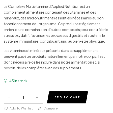
Le Complexe Multivitaminé d’Applied Nutrition est un
complément alimentaire contenant des vitamines et des
minéraux, des micronutriments essentiels nécessaires au bon
fonctionnement de l’organisme. Ce produit est également
enrichi d’une combinaison d’autres composés pour contrôler le
stress oxydatif, favoriser les processus digestifs et soutenir le
système immunitaire, contribuant ainsi au bien-être physique.
Les vitamines et minéraux présents dans ce supplément ne
peuvent pas être produits naturellement par notre corps, il est
donc nécessaire de les inclure dans notre alimentation et, si
besoin, de les compléter avec des suppléments.
45 in stock
ADD TO CART
Add To Wishlist
Compare