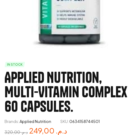
IN STOCK
Applied Nutrition,
Multi-Vitamin Complex
60 Capsules.
Brands:
Applied Nutrition
SKU:
0634158744501
249,00
د.م.
320,00
د.م.