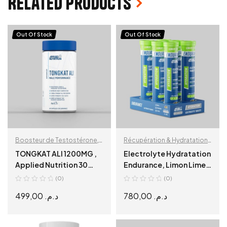
Related products
Out Of Stock
Out Of Stock
Boosteur de Testostérone
,
Récupération & Hydratation
,
Sante et Bien Etre
Sante et Bien Etre
TONGKAT ALI 1200MG ,
Electrolyte Hydratation
Applied Nutrition 30
Endurance, Limon Lime,
SERVINGS
6 x
(0)
(0)
499,00
د.م.
780,00
د.م.