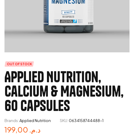
OUT OF STOCK
Applied Nutrition,
Calcium & Magnesium,
60 Capsules
Brands:
Applied Nutrition
SKU:
0634158744488-1
199,00
د.م.