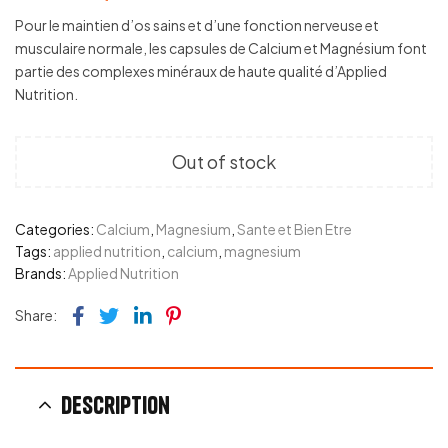
Pour le maintien d’os sains et d’une fonction nerveuse et
musculaire normale, les capsules de Calcium et Magnésium font
partie des complexes minéraux de haute qualité d’Applied
Nutrition.
Out of stock
Categories:
Calcium
,
Magnesium
,
Sante et Bien Etre
Tags:
applied nutrition
,
calcium
,
magnesium
Brands:
Applied Nutrition
Facebook
Twitter
Linkedin
Pinterest
Share:
Description