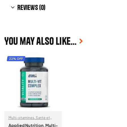
Reviews (0)
You may also like…
22% OFF
Multi-vitamines
,
Sante et
Bien Etre
Applied Nutrition, Multi-