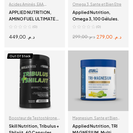
Acides Aminés
,
EAA
,
Omega 3
,
Sante et Bien Etre
Récupération & Hydratation
APPLIED NUTRITION,
Applied Nutrition,
AMINO FUEL ULTIMATE
Omega 3, 100 Gélules.
EAAs, FRUIT SALAD, 30
(0)
(0)
SERVINGS
449,00
د.م.
279,00
د.م.
299,00
د.م.
READ MORE
ADD TO CART
Out Of Stock
Boosteur de Testostérone
,
Magnesium
,
Sante et Bien
Sante et Bien Etre
,
Shilajit
,
Etre
Skill Nutrition, Tribulus +
Applied Nutrition, TRI
Tribulus
Shilajit, 60 Capsules,
MAGNESIUM, Multi