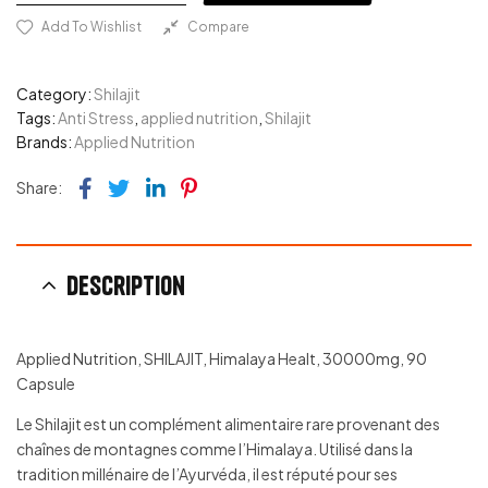
Add To Wishlist
Compare
Category:
Shilajit
Tags:
Anti Stress
,
applied nutrition
,
Shilajit
Brands:
Applied Nutrition
Facebook
Twitter
Linkedin
Pinterest
Share:
Description
Applied Nutrition, SHILAJIT, Himalaya Healt, 30000mg, 90
Capsule
Le Shilajit est un complément alimentaire rare provenant des
chaînes de montagnes comme l’Himalaya. Utilisé dans la
tradition millénaire de l’Ayurvéda, il est réputé pour ses