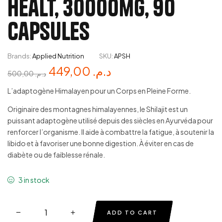
Healt, 30000mg, 90
Capsules
Brands:
Applied Nutrition
SKU:
APSH
449,00
د.م.
500,00
د.م.
L’adaptogène Himalayen pour un Corps en Pleine Forme.
Originaire des montagnes himalayennes, le Shilajit est un
puissant adaptogène utilisé depuis des siècles en Ayurvéda pour
renforcer l’organisme. Il aide à combattre la fatigue, à soutenir la
libido et à favoriser une bonne digestion. À éviter en cas de
diabète ou de faiblesse rénale.
3 in stock
ADD TO CART