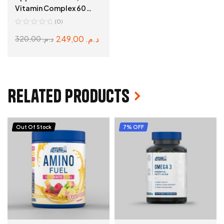
Vitamin Complex 60
Capsules.
(0)
249,00
د.م.
320,00
د.م.
ADD TO CART
Related products
Out Of Stock
7% OFF