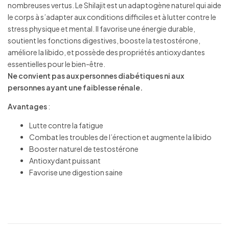
nombreuses vertus. Le Shilajit est un adaptogène naturel qui aide
le corps à s’adapter aux conditions difficiles et à lutter contre le
stress physique et mental. Il favorise une énergie durable,
soutient les fonctions digestives, booste la testostérone,
améliore la libido, et possède des propriétés antioxydantes
essentielles pour le bien-être.
Ne convient pas aux personnes diabétiques ni aux
personnes ayant une faiblesse rénale.
Avantages
:
Lutte contre la fatigue
Combat les troubles de l’érection et augmente la libido
Booster naturel de testostérone
Antioxydant puissant
Favorise une digestion saine