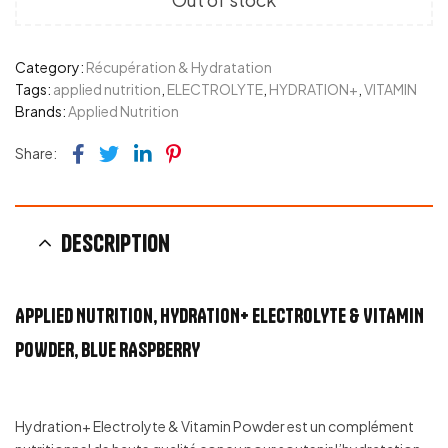
Category:
Récupération & Hydratation
Tags:
applied nutrition
,
ELECTROLYTE
,
HYDRATION+
,
VITAMIN
Brands:
Applied Nutrition
Facebook
Twitter
Linkedin
Pinterest
Share:
Description
Applied Nutrition, HYDRATION+ ELECTROLYTE & VITAMIN
POWDER, BLUE RASPBERRY
Hydration+ Electrolyte & Vitamin Powder est un complément