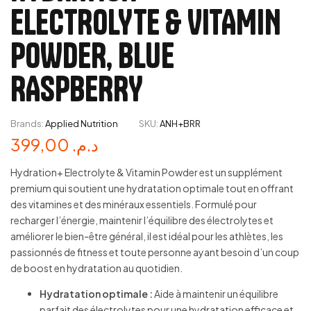
ELECTROLYTE & VITAMIN
POWDER, BLUE
RASPBERRY
Brands:
Applied Nutrition
SKU:
ANH+BRR
399,00
د.م.
Hydration+ Electrolyte & Vitamin Powder est un supplément
premium qui soutient une hydratation optimale tout en offrant
des vitamines et des minéraux essentiels. Formulé pour
recharger l’énergie, maintenir l’équilibre des électrolytes et
améliorer le bien-être général, il est idéal pour les athlètes, les
passionnés de fitness et toute personne ayant besoin d’un coup
de boost en hydratation au quotidien.
Hydratation optimale :
Aide à maintenir un équilibre
parfait des électrolytes pour une hydratation efficace et