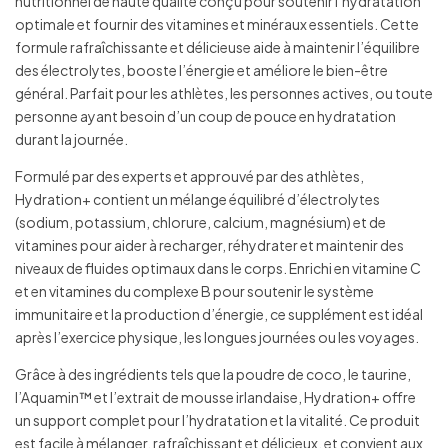
nutritionnel de haute qualité conçu pour soutenir l’hydratation
optimale et fournir des vitamines et minéraux essentiels. Cette
formule rafraîchissante et délicieuse aide à maintenir l’équilibre
des électrolytes, booste l’énergie et améliore le bien-être
général. Parfait pour les athlètes, les personnes actives, ou toute
personne ayant besoin d’un coup de pouce en hydratation
durant la journée.
Formulé par des experts et approuvé par des athlètes,
Hydration+ contient un mélange équilibré d’électrolytes
(sodium, potassium, chlorure, calcium, magnésium) et de
vitamines pour aider à recharger, réhydrater et maintenir des
niveaux de fluides optimaux dans le corps. Enrichi en vitamine C
et en vitamines du complexe B pour soutenir le système
immunitaire et la production d’énergie, ce supplément est idéal
après l’exercice physique, les longues journées ou les voyages.
Grâce à des ingrédients tels que la poudre de coco, le taurine,
l’Aquamin™ et l’extrait de mousse irlandaise, Hydration+ offre
un support complet pour l’hydratation et la vitalité. Ce produit
est facile à mélanger, rafraîchissant et délicieux, et convient aux