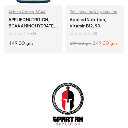
Acides Aminés
,
BCAA
,
Récupération & Hydratation
,
Récupération & Hydratation
Sante et Bien Etre
,
Vitamines
APPLIED NUTRITION,
Applied Nutrition,
B12
BCAA AMINO HYDRATE,
Vitamin B12, 90
Lemon Lime, 450 GR
Capsules.
(0)
(0)
449,00
د.م.
249,00
د.م.
299,00
د.م.
ADD TO CART
ADD TO CART