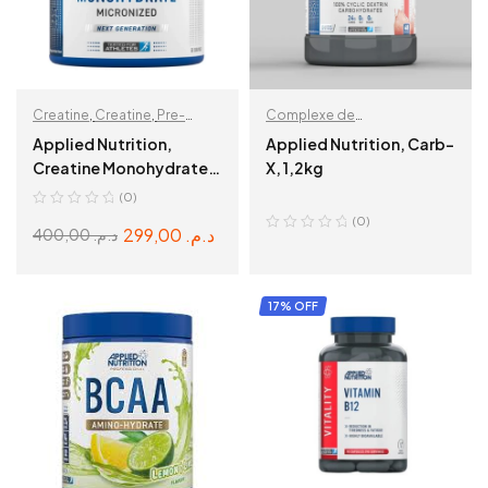
Creatine
,
Creatine
,
Pre-
Complexe de
Workout
,
Prise de Masse
,
Carbohydrates
,
Applied Nutrition,
Applied Nutrition, Carb-
Récupération & Hydratation
Récupération & Hydratation
Creatine Monohydrates,
X, 1,2kg
250 g, 50 Servings
(0)
(0)
299,00
د.م.
400,00
د.م.
ADD TO CART
READ MORE
17% OFF