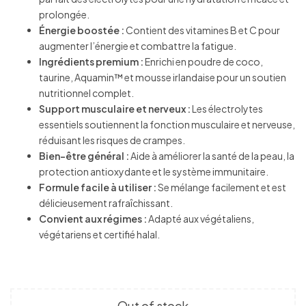
prolongée.
Énergie boostée :
Contient des vitamines B et C pour
augmenter l’énergie et combattre la fatigue.
Ingrédients premium :
Enrichi en poudre de coco,
taurine, Aquamin™ et mousse irlandaise pour un soutien
nutritionnel complet.
Support musculaire et nerveux :
Les électrolytes
essentiels soutiennent la fonction musculaire et nerveuse,
réduisant les risques de crampes.
Bien-être général :
Aide à améliorer la santé de la peau, la
protection antioxydante et le système immunitaire.
Formule facile à utiliser :
Se mélange facilement et est
délicieusement rafraîchissant.
Convient aux régimes :
Adapté aux végétaliens,
végétariens et certifié halal.
Out of stock