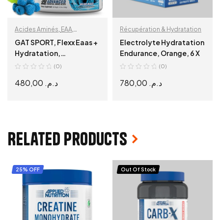
Acides Aminés
,
EAA
,
Récupération & Hydratation
Récupération & Hydratation
GAT SPORT, Flexx Eaas +
Electrolyte Hydratation
Hydratation,
Endurance, Orange, 6 X
Performance et
(0)
(0)
Récupération, Blue
480,00
د.م.
780,00
د.م.
Razz, 355g
READ MORE
READ MORE
Related products
25% OFF
Out Of Stock