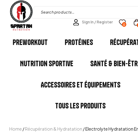
Sign In / Register
0
Preworkout
Protéines
Récupéra
Nutrition Sportive
Santé & Bien-êtr
Accessoires et Équipements
Tous les Produits
Home
/
Récupération & Hydratation
/ Electrolyte Hydratation 