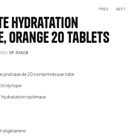
PREV
NEXT
te Hydratation
, Orange 20 Tablets
149,00
د.م.
599,00
د.م.
SKU:
SP-10608
at pratique de 20 comprimés par tube
ectrolytique
 d’hydratation optimaux
t végétariens