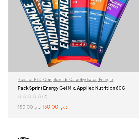
Boisson RTD
,
Complexe de Carbohydrates
,
Énergie
,
Récupération & Hydratation
Pack Sprint Energy Gel Mix, Applied Nutrition 60G
(0)
130,00
د.م.
150,00
د.م.
ADD TO CART