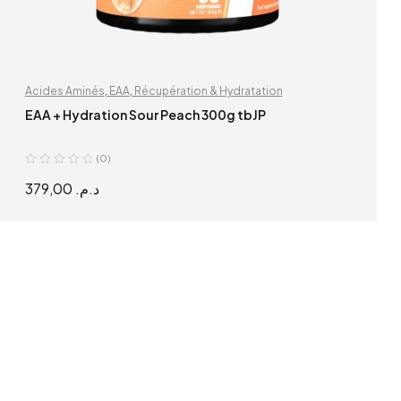
Acides Aminés
,
EAA
,
Récupération & Hydratation
EAA + Hydration Sour Peach 300g tbJP
(0)
379,00
د.م.
SELECT OPTIONS