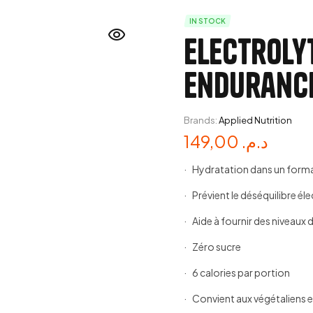
IN STOCK
Electroly
Endurance
Brands:
Applied Nutrition
149,00
د.م.
· Hydratation dans un form
· Prévient le déséquilibre él
· Aide à fournir des niveaux
· Zéro sucre
· 6 calories par portion
· Convient aux végétaliens e