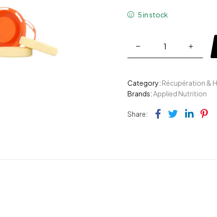
5 in stock
Category:
Récupération & 
Brands:
Applied Nutrition
Facebook
Twitter
Link
Pi
Share: