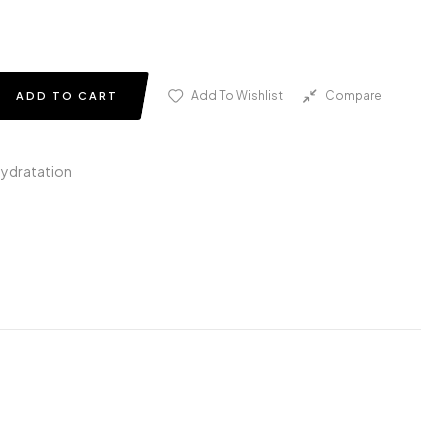
Add To Wishlist
Compare
ADD TO CART
Hydratation
edin
nterest