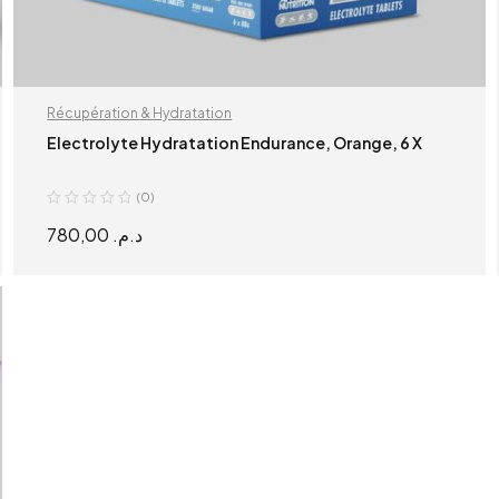
Récupération & Hydratation
Electrolyte Hydratation Endurance, Orange, 6 X
(0)
780,00
د.م.
READ MORE