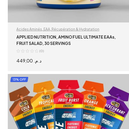
Acides Aminés
,
EAA
,
Récupération & Hydratation
APPLIED NUTRITION, AMINO FUEL ULTIMATE EAAs,
FRUIT SALAD, 30 SERVINGS
(0)
449,00
د.م.
READ MORE
13% OFF