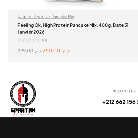
Nutrition Sportive
,
Pancake Mix
Feeling Ok, High Protein Pancake Mix, 400g, Date 31
Janvier 2026
(0)
250,00
د.م.
299,00
د.م.
READ MORE
NEED HELP?
+212 662 156 