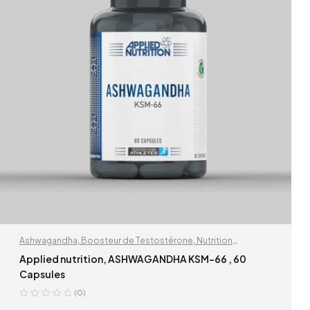
Ashwagandha
,
Boosteur de Testostérone
,
Nutrition
Sportive
,
Sante et Bien Etre
Applied nutrition, ASHWAGANDHA KSM-66 , 60
Capsules
(0)