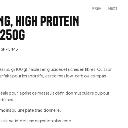
PREV
NEXT
G, HIGH PROTEIN
 250G
99,00
60,00
د.م.
د.م.
:
SP-15443
s (55 g/100 g), faibles en glucides et riches en fibres. Cuisson
arfaits pour les sportifs, les régimes low-carb ou les repas
idéale pour la prise de masse, la définition musculaire ou pour
otéines.
 moins
qu’une pâte traditionnelle.
ise la satiété et une digestion plus lente.