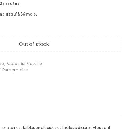
10 minutes
.
 : jusqu’à 36 mois
.
Out of stock
ive
,
Pate et Riz Protéiné
i
,
Pate proteine
edin
nterest
otéines, faibles en glucides et faciles à digérer. Elles sont