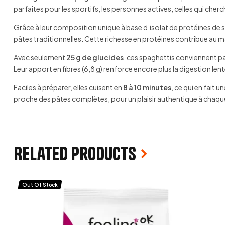
parfaites pour les sportifs, les personnes actives, celles qui ch
Grâce à leur composition unique à base d’isolat de protéines de s
pâtes traditionnelles. Cette richesse en protéines contribue au 
Avec seulement
25 g de glucides
, ces spaghettis conviennent p
Leur apport en fibres (6,8 g) renforce encore plus la digestion lent
Faciles à préparer, elles cuisent en
8 à 10 minutes
, ce qui en fait 
proche des pâtes complètes, pour un plaisir authentique à chaq
Related products
Out Of Stock