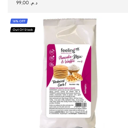
99,00
د.م.
READ MORE
16% OFF
Out Of Stock