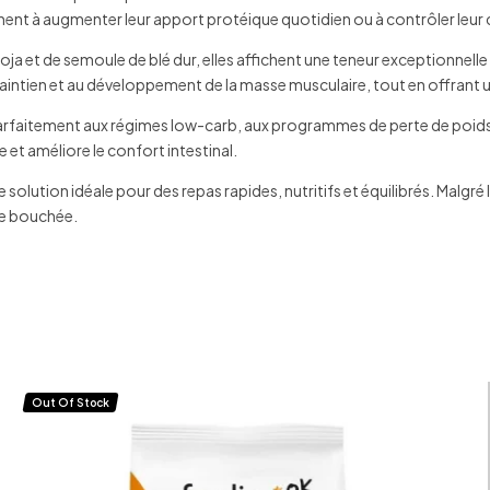
erchent à augmenter leur apport protéique quotidien ou à contrôler le
oja et de semoule de blé dur, elles affichent une teneur exceptionnelle
maintien et au développement de la masse musculaire, tout en offrant u
arfaitement aux régimes low-carb, aux programmes de perte de poids 
e et améliore le confort intestinal.
une solution idéale pour des repas rapides, nutritifs et équilibrés. Malgré
ue bouchée.
Out Of Stock