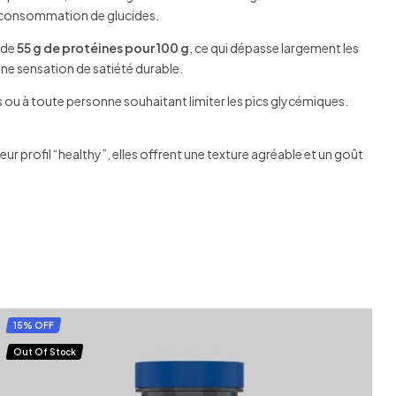
ur consommation de glucides.
 de
55 g de protéines pour 100 g
, ce qui dépasse largement les
ne sensation de satiété durable.
ou à toute personne souhaitant limiter les pics glycémiques.
 leur profil “healthy”, elles offrent une texture agréable et un goût
15% OFF
Out Of Stock