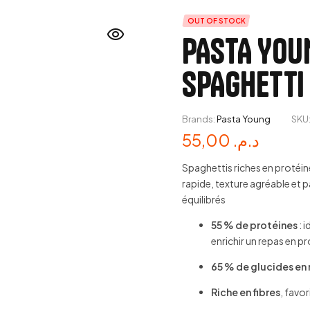
OUT OF STOCK
PASTA YOUN
SPAGHETTI
Brands:
Pasta Young
SKU
55,00
د.م.
Spaghettis riches en protéine
rapide, texture agréable et p
équilibrés
55 % de protéines
: 
enrichir un repas en pr
65 % de glucides en
Riche en fibres
, favor