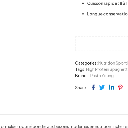
Cuisson rapide : 8 à 
Longue conservation
Categories:
Nutrition Sport
Tags:
High Protein Spaghett
Brands:
Pasta Young
Facebook
Twitter
Link
Pi
Share:
rmulées pour répondre aux besoins modernes en nutrition : riches en pr