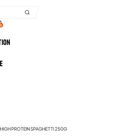
0
tion
e
 HIGH PROTEIN SPAGHETTI 250G