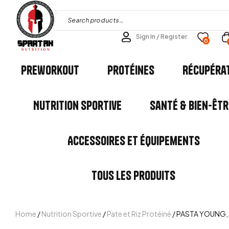
Sign In / Register
0
Preworkout
Protéines
Récupéra
Nutrition Sportive
Santé & Bien-êtr
Accessoires et Équipements
Tous les Produits
Home
/
Nutrition Sportive
/
Pate et Riz Protéiné
/ PASTA YOUNG,