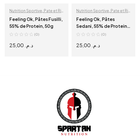
Nutrition Sportive
,
Pate et Riz
Nutrition Sportive
,
Pate et Riz
Protéiné
Protéiné
Feeling Ok, Pâtes Fusilli,
Feeling Ok, Pâtes
55% de Protein, 50g
Sedani, 55% de Protein,
50g
(0)
(0)
25,00
د.م.
25,00
د.م.
READ MORE
READ MORE