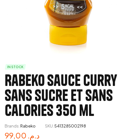
IN STOCK
Rabeko Sauce Curry
Sans Sucre et Sans
Calories 350 ml
Brands:
Rabeko
SKU:
5413285002198
99,00
د.م.