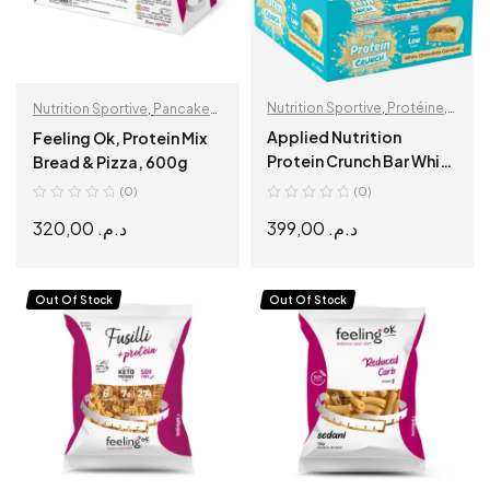
Nutrition Sportive
,
Protéine
,
Nutrition Sportive
,
Pancake
Snacks protéinés
Mix
Applied Nutrition
Feeling Ok, Protein Mix
Protein Crunch Bar White
Bread & Pizza, 600g
Chocolate Caramel (12 x
(0)
(0)
62 g)
320,00
د.م.
399,00
د.م.
READ MORE
READ MORE
Out Of Stock
Out Of Stock