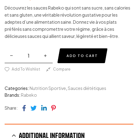
Découvrez les sauces Rabeko qui sont sans sucre, sans calories
et sans gluten, une véritable révolution gustative pour les
adeptes d’une alimentation saine. Donnez vie à vos plats
préférés sans compromettre votre régime, grâce à ces
délicieuses sauces qui allient saveur, légèreté et bien-être.
ADD TO CART
Add To Wishlist
Compare
Categories:
Nutrition Sportive
,
Sauces diététiques
Brands:
Rabeko
Facebook
Twitter
Linkedin
Pinterest
Share:
Additional information