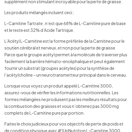
supplément non stimulant incroyable pour la perte de graisse.
Les produits mélangés incluent ceci ;
L-Carnitine Tartrate ; n’est que 68% de L-Carnitine pure de base
et le reste est 32% d’Acide Tartrique.
L’Acétyl L-Carnitine est la forme préférée de la Carnitine pour le
soutien cérébral et nerveux, et non pour la perte de graisse.
Parce que le groupe acétyl permet à la molécule de traverser plus
facilement la barrière hémato-encéphalique et peut également
fournir un substrat (groupes acétyles) pour la synthèse de
l’acétylcholine – un neurotransmetteur principal dans le cerveau.
Lorsque vous voyez un produit appelé L-Carnitine 3000,
assurez-vous de vérifier les informations nutritionnelles. Les
formes mélangées ne produisent pas les meilleurs résultats pour
la combustion des graisses et vous n’obtenez pas 3000 mg
complets de L-Carnitine pure par portion.
Faites le choix judicieux pour vos objectifs de perte de poids et
de condition physique avec #1UpNutrition L-Carnitine 3000.