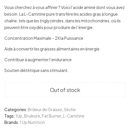
Vous cherchez à vous affiner ? Voici l’acide aminé dont vous avez
besoin. La L-Carnitine pure transfère les acides gras à longue
chaîne, tels que les triglycérides, dans les mitochondries, où ils
peuvent être oxydés pour produire de l’énergie.
Concentration Maximale – 2X la Puissance
Aide à convertir les graisses alimentaires en énergie
Contribue à augmenter l’endurance
Soutien diététique sans stimulant.
Out of stock
Categories:
Brûleur de Graisse
,
Sèche
Tags:
1Up
,
Bruleure
,
Fat Burner
,
L-Carnitine
Brands:
1 Up Nutrition