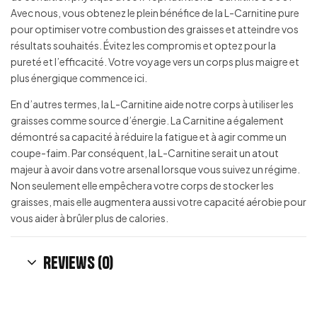
Avec nous, vous obtenez le plein bénéfice de la L-Carnitine pure
pour optimiser votre combustion des graisses et atteindre vos
résultats souhaités. Évitez les compromis et optez pour la
pureté et l’efficacité. Votre voyage vers un corps plus maigre et
plus énergique commence ici.
En d’autres termes, la L-Carnitine aide notre corps à utiliser les
graisses comme source d’énergie. La Carnitine a également
démontré sa capacité à réduire la fatigue et à agir comme un
coupe-faim. Par conséquent, la L-Carnitine serait un atout
majeur à avoir dans votre arsenal lorsque vous suivez un régime.
Non seulement elle empêchera votre corps de stocker les
graisses, mais elle augmentera aussi votre capacité aérobie pour
vous aider à brûler plus de calories.
Reviews (0)