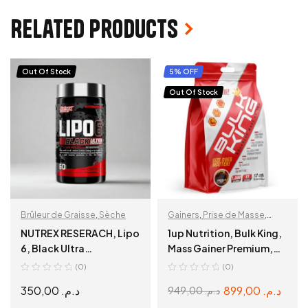
Related products
Out Of Stock
5% OFF
Out Of Stock
Brûleur de Graisse
,
Sèche
Gainers
,
Prise de Masse
,
Protéine
NUTREX RESERACH, Lipo
1up Nutrition, Bulk King,
6, Black Ultra
Mass Gainer Premium,
Concentrate, 60 Caps,
5,5 Kg.
(0)
(0)
350,00
د.م.
899,00
د.م.
949,00
د.م.