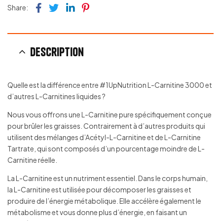
Facebook
Twitter
Linkedin
Pinterest
Share:
Description
Quelle est la différence entre #1UpNutrition L-Carnitine 3000 et
d’autres L-Carnitines liquides ?
Nous vous offrons une L-Carnitine pure spécifiquement conçue
pour brûler les graisses. Contrairement à d’autres produits qui
utilisent des mélanges d’Acétyl-L-Carnitine et de L-Carnitine
Tartrate, qui sont composés d’un pourcentage moindre de L-
Carnitine réelle.
La L-Carnitine est un nutriment essentiel. Dans le corps humain,
la L-Carnitine est utilisée pour décomposer les graisses et
produire de l’énergie métabolique. Elle accélère également le
métabolisme et vous donne plus d’énergie, en faisant un