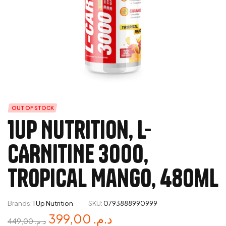
OUT OF STOCK
1Up Nutrition, L-
CARNITINE 3000,
Tropical Mango, 480ml
Brands:
1 Up Nutrition
SKU:
0793888990999
399,00
د.م.
449,00
د.م.