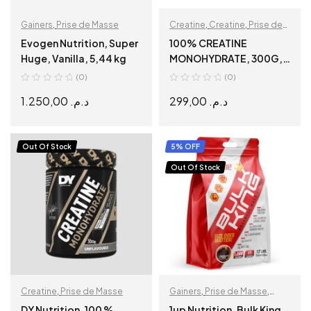
Gainers
,
Prise de Masse
Creatine
,
Creatine
,
Prise de
Masse
Evogen Nutrition, Super
100% CREATINE
Huge, Vanilla, 5,44 kg
MONOHYDRATE, 300G,
88 SERVINGS, BIOTECH
(0)
(0)
USA
1.250,00
د.م.
299,00
د.م.
READ MORE
READ MORE
Out Of Stock
5% OFF
Out Of Stock
Creatine
,
Prise de Masse
Gainers
,
Prise de Masse
,
Protéine
DY Nutrition, 100 %
1up Nutrition, Bulk King,