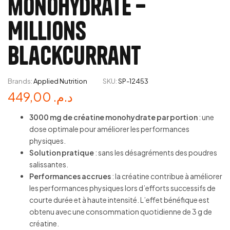
monohydrate –
Millions
Blackcurrant
Brands:
Applied Nutrition
SKU:
SP-12453
449,00
د.م.
3000 mg de créatine monohydrate par portion
: une
dose optimale pour améliorer les performances
physiques.
Solution pratique
: sans les désagréments des poudres
salissantes.
Performances accrues
: la créatine contribue à améliorer
les performances physiques lors d’efforts successifs de
courte durée et à haute intensité. L’effet bénéfique est
obtenu avec une consommation quotidienne de 3 g de
créatine.