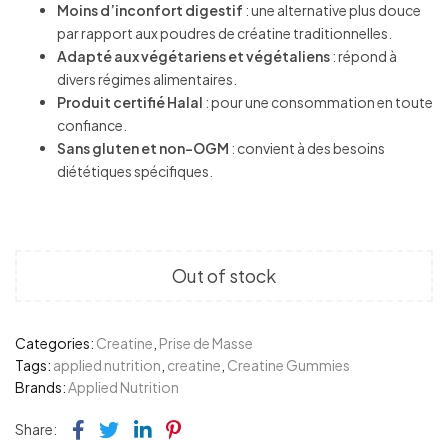
Moins d’inconfort digestif
: une alternative plus douce
par rapport aux poudres de créatine traditionnelles.
Adapté aux végétariens et végétaliens
: répond à
divers régimes alimentaires.
Produit certifié Halal
: pour une consommation en toute
confiance.
Sans gluten et non-OGM
: convient à des besoins
diététiques spécifiques.
Out of stock
Categories:
Creatine
,
Prise de Masse
Tags:
applied nutrition
,
creatine
,
Creatine Gummies
Brands:
Applied Nutrition
Facebook
Twitter
Linkedin
Pinterest
Share: