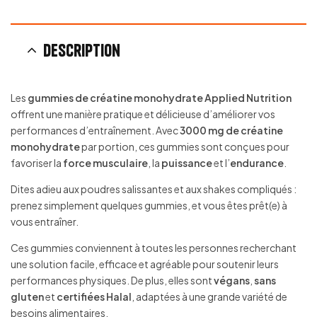
Description
Les
gummies de créatine monohydrate Applied Nutrition
offrent une manière pratique et délicieuse d’améliorer vos
performances d’entraînement. Avec
3000 mg de créatine
monohydrate
par portion, ces gummies sont conçues pour
favoriser la
force musculaire
, la
puissance
et l’
endurance
.
Dites adieu aux poudres salissantes et aux shakes compliqués :
prenez simplement quelques gummies, et vous êtes prêt(e) à
vous entraîner.
Ces gummies conviennent à toutes les personnes recherchant
une solution facile, efficace et agréable pour soutenir leurs
performances physiques. De plus, elles sont
végans
,
sans
gluten
et
certifiées Halal
, adaptées à une grande variété de
besoins alimentaires.