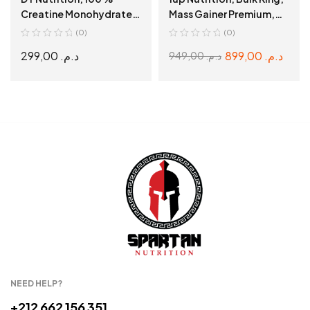
Creatine Monohydrate
Mass Gainer Premium,
100 % , Créatine Pure,
5,5 Kg.
(0)
(0)
300g
299,00
د.م.
899,00
د.م.
949,00
د.م.
READ MORE
READ MORE
NEED HELP?
+212 662 156 351