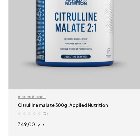
Acides Aminés
Citrulline malate 300g, Applied Nutrition
(0)
349,00
د.م.