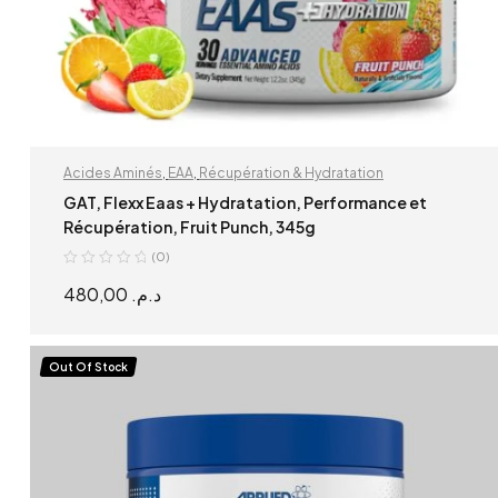
Acides Aminés
,
EAA
,
Récupération & Hydratation
GAT, Flexx Eaas + Hydratation, Performance et
Récupération, Fruit Punch, 345g
(0)
480,00
د.م.
READ MORE
Out Of Stock