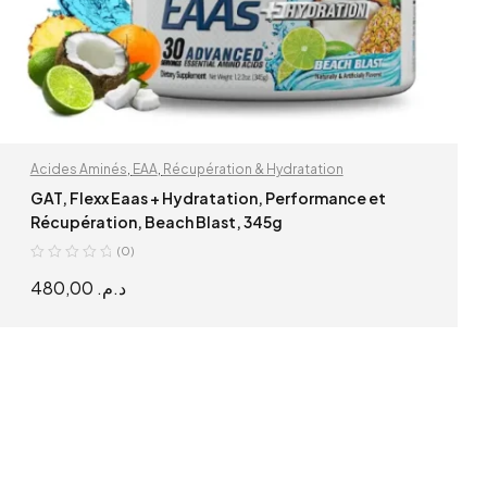
Acides Aminés
,
EAA
,
Récupération & Hydratation
GAT, Flexx Eaas + Hydratation, Performance et
Récupération, Beach Blast, 345g
(0)
480,00
د.م.
READ MORE