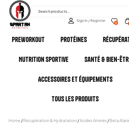
Sign In / Register
0
Preworkout
Protéines
Récupéra
Nutrition Sportive
Santé & Bien-êtr
Accessoires et Équipements
Tous les Produits
Home
/
Récupération & Hydratation
/
Acides Aminés
/
Beta Alan