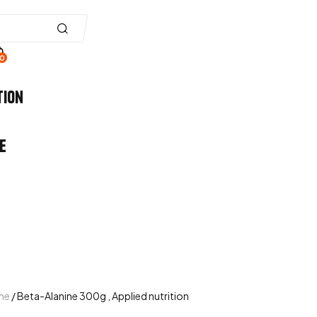
0
tion
e
ine
/ Beta-Alanine 300g , Applied nutrition