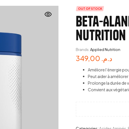
OUT OF STOCK
Beta-Alani
nutrition
Brands:
Applied Nutrition
349,00
د.م.
Améliore l’énergie p
Peut aider à améliore
Prolonge la durée de 
Convient aux végétari
Categories:
Acides Aminés
,