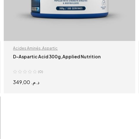
Acides Aminés
,
Aspartic
D-Aspartic Acid 300g,Applied Nutrition
(0)
349,00
د.م.
ADD TO CART