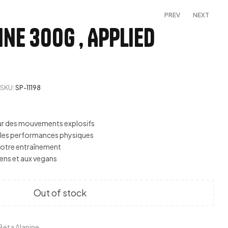
PREV
NEXT
ne 300g , Applied
479,00
د.م.
349,00
د.م.
579,00
د.م.
SKU:
SP-11198
our des mouvements explosifs
r les performances physiques
votre entraînement
ens et aux vegans
Out of stock
Beta Alanine