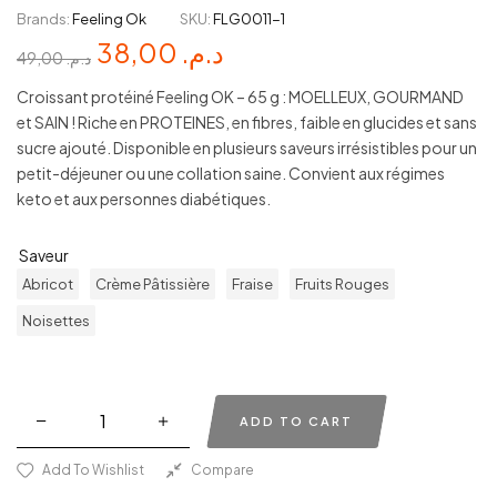
Brands:
Feeling Ok
SKU:
FLG0011-1
38,00
د.م.
49,00
د.م.
Croissant protéiné Feeling OK – 65 g : MOELLEUX, GOURMAND
et SAIN ! Riche en PROTEINES, en fibres, faible en glucides et sans
sucre ajouté. Disponible en plusieurs saveurs irrésistibles pour un
petit-déjeuner ou une collation saine. Convient aux régimes
keto et aux personnes diabétiques.
Saveur
Abricot
Crème Pâtissière
Fraise
Fruits Rouges
Noisettes
ADD TO CART
Add To Wishlist
Compare