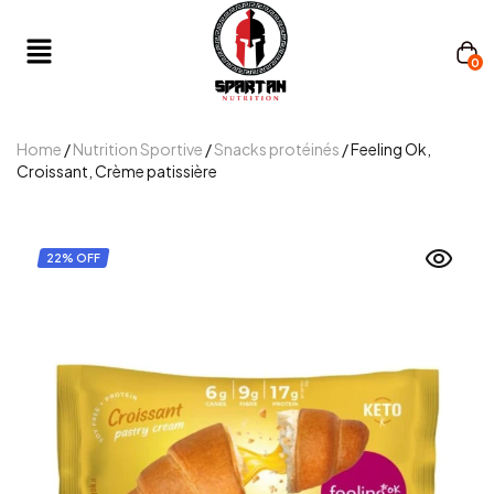
0
Home
/
Nutrition Sportive
/
Snacks protéinés
/ Feeling Ok,
Croissant, Crème patissière
22% OFF