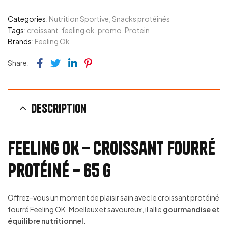
Categories:
Nutrition Sportive
,
Snacks protéinés
Tags:
croissant
,
feeling ok
,
promo
,
Protein
Brands:
Feeling Ok
Facebook
Twitter
Linkedin
Pinterest
Share:
Description
Feeling OK – Croissant Fourré
Protéiné – 65 g
Offrez-vous un moment de plaisir sain avec le croissant protéiné
fourré Feeling OK. Moelleux et savoureux, il allie
gourmandise et
équilibre nutritionnel
.