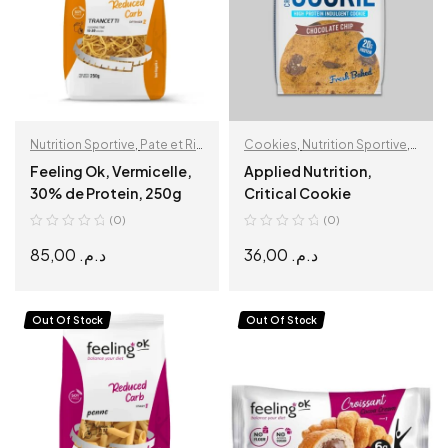
Nutrition Sportive
,
Pate et Riz
Cookies
,
Nutrition Sportive
,
Protéiné
Snacks protéinés
Feeling Ok, Vermicelle,
Applied Nutrition,
30% de Protein, 250g
Critical Cookie
(0)
(0)
85,00
د.م.
36,00
د.م.
READ MORE
SELECT OPTIONS
Out Of Stock
Out Of Stock