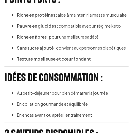
Riche en protéines
: aide à maintenir la masse musculaire
Pauvre en glucides
: compatible avec un régime keto
Riche en fibres
: pour une meilleure satiété
Sans sucre ajouté
: convient aux personnes diabétiques
Texture moelleuse et cœur fondant
Idées de consommation :
Au petit-déjeuner pour bien démarrer la journée
En collation gourmande et équilibrée
En encas avant ou après l’entraînement