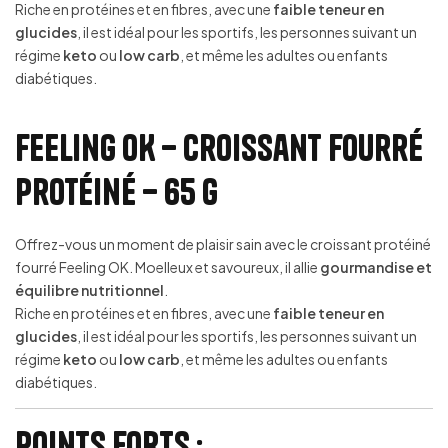
Riche en protéines et en fibres, avec une
faible teneur en
glucides
, il est idéal pour les sportifs, les personnes suivant un
régime
keto
ou
low carb
, et même les adultes ou enfants
diabétiques.
Feeling OK – Croissant Fourré
Protéiné – 65 g
Offrez-vous un moment de plaisir sain avec le croissant protéiné
fourré Feeling OK. Moelleux et savoureux, il allie
gourmandise et
équilibre nutritionnel
.
Riche en protéines et en fibres, avec une
faible teneur en
glucides
, il est idéal pour les sportifs, les personnes suivant un
régime
keto
ou
low carb
, et même les adultes ou enfants
diabétiques.
Points forts :