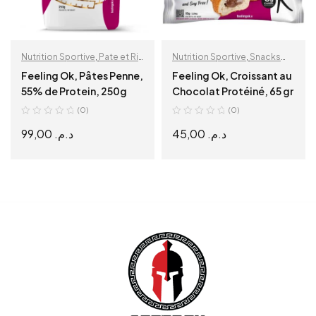
Nutrition Sportive
,
Pate et Riz
Nutrition Sportive
,
Snacks
Protéiné
protéinés
Feeling Ok, Pâtes Penne,
Feeling Ok, Croissant au
55% de Protein, 250g
Chocolat Protéiné, 65 gr
(0)
(0)
99,00
د.م.
45,00
د.م.
READ MORE
READ MORE