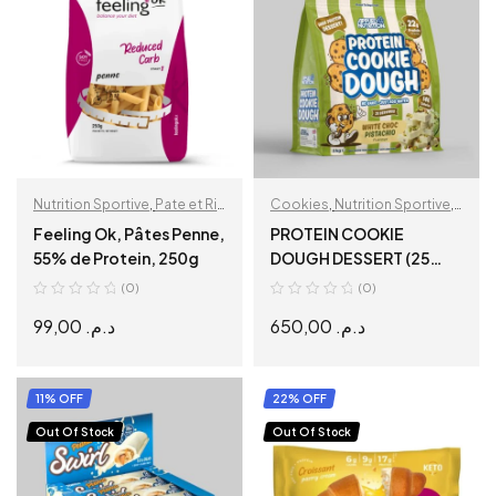
Nutrition Sportive
,
Pate et Riz
Cookies
,
Nutrition Sportive
,
Protéiné
Protéine
Feeling Ok, Pâtes Penne,
PROTEIN COOKIE
55% de Protein, 250g
DOUGH DESSERT (25
SERVINGS)
(0)
(0)
99,00
د.م.
650,00
د.م.
READ MORE
SELECT OPTIONS
11% OFF
22% OFF
Out Of Stock
Out Of Stock