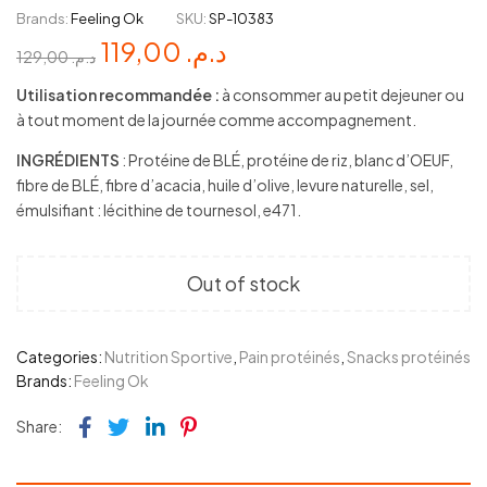
Brands:
Feeling Ok
SKU:
SP-10383
119,00
د.م.
129,00
د.م.
Utilisation recommandée :
à consommer au petit dejeuner ou
à tout moment de la journée comme accompagnement.
INGRÉDIENTS
: Protéine de BLÉ, protéine de riz, blanc d’OEUF,
fibre de BLÉ, fibre d’acacia, huile d’olive, levure naturelle, sel,
émulsifiant : lécithine de tournesol, e471.
Out of stock
Categories:
Nutrition Sportive
,
Pain protéinés
,
Snacks protéinés
Brands:
Feeling Ok
Facebook
Twitter
Linkedin
Pinterest
Share: