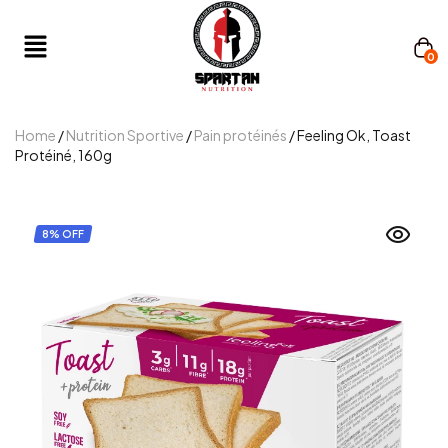
0
Home
/
Nutrition Sportive
/
Pain protéinés
/ Feeling Ok, Toast
Protéiné, 160g
8% OFF