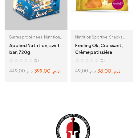
Barres protéinées
,
Nutrition
Nutrition Sportive
,
Snacks
Sportive
protéinés
Applied Nutrition, swirl
Feeling Ok, Croissant,
bar, 720g
Crème patissière
(0)
(0)
399,00
د.م.
38,00
د.م.
449,00
د.م.
49,00
د.م.
READ MORE
SELECT OPTIONS