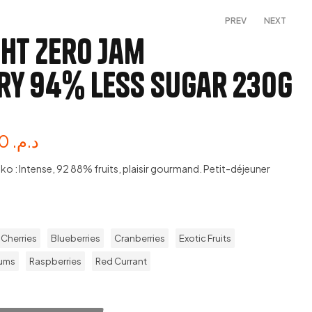
PREV
NEXT
ght Zero Jam
y 94% Less Sugar 230g
38,00
45,00
د.م.
د.م.
49,00
د.م.
99,00
د.م.
 : Intense, 92 88% fruits, plaisir gourmand. Petit-déjeuner
 Cherries
Blueberries
Cranberries
Exotic Fruits
ums
Raspberries
Red Currant