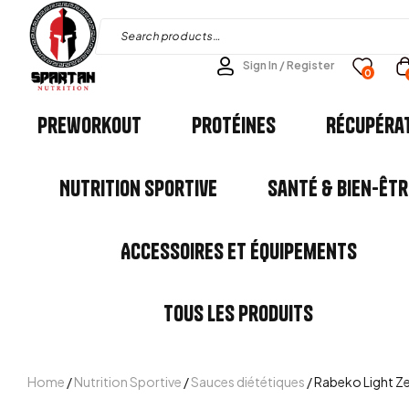
Sign In / Register
0
Preworkout
Protéines
Récupéra
Nutrition Sportive
Santé & Bien-êtr
Accessoires et Équipements
Tous les Produits
Home
/
Nutrition Sportive
/
Sauces diététiques
/ Rabeko Light Z