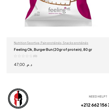
Nutrition Sportive
,
Pain protéinés
,
Snacks protéinés
Feeling Ok, Burger Bun (20gr of protein), 80 gr
(0)
47,00
د.م.
READ MORE
NEED HELP?
+212 662 156 