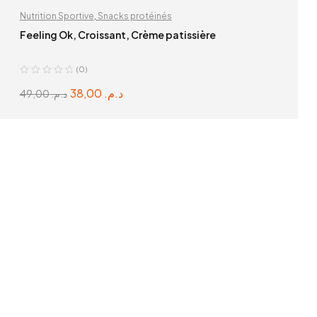
Nutrition Sportive
,
Snacks protéinés
Feeling Ok, Croissant, Crème patissière
(0)
38,00
د.م.
49,00
د.م.
SELECT OPTIONS