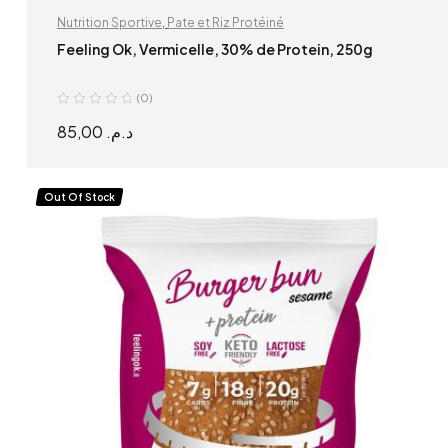
Nutrition Sportive
,
Pate et Riz Protéiné
Feeling Ok, Vermicelle, 30% de Protein, 250g
(0)
85,00
د.م.
READ MORE
Out Of Stock