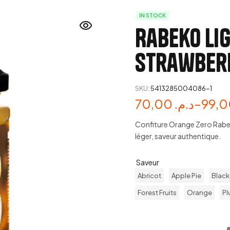
IN STOCK
Rabeko Li
Strawberr
SKU:
5413285004086-1
70,00
د.م.
–
Confiture Orange Zero Rabeko
léger, saveur authentique.
Saveur
Abricot
Apple Pie
Black
Forest Fruits
Orange
Pl