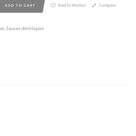
Add To Wishlist
Compare
ADD TO CART
ive
,
Sauces diététiques
edin
nterest