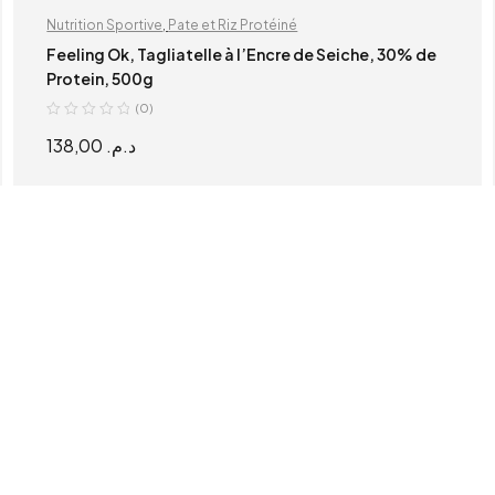
Nutrition Sportive
,
Pate et Riz Protéiné
Feeling Ok, Tagliatelle à l’Encre de Seiche, 30% de
Protein, 500g
(0)
138,00
د.م.
READ MORE