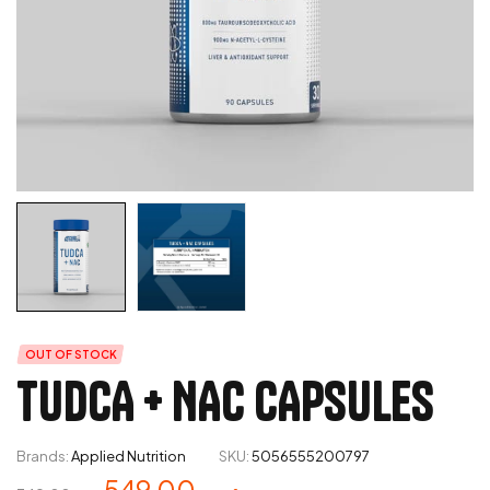
OUT OF STOCK
TUDCA + NAC CAPSULES
Brands:
Applied Nutrition
SKU:
5056555200797
549,00
د.م.