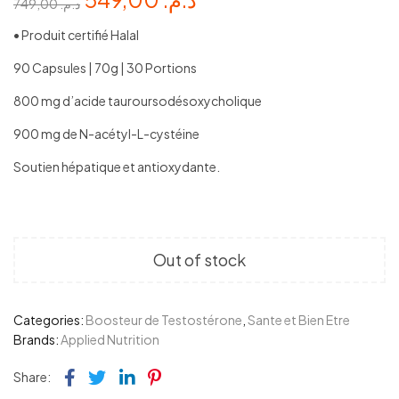
749,00
د.م.
• Produit certifié Halal
90 Capsules | 70g | 30 Portions
800 mg d’acide tauroursodésoxycholique
900 mg de N-acétyl-L-cystéine
Soutien hépatique et antioxydante.
Out of stock
Categories:
Boosteur de Testostérone
,
Sante et Bien Etre
Brands:
Applied Nutrition
Facebook
Twitter
Linkedin
Pinterest
Share: