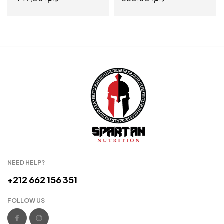
SELECT OPTIONS
ADD TO CART
NEED HELP?
+212 662 156 351
FOLLOW US