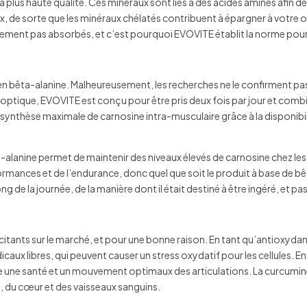
 plus haute qualité. Ces minéraux sont liés à des acides aminés afin de
, de sorte que les minéraux chélatés contribuent à épargner à votre 
alement pas absorbés, et c’est pourquoi EVOVITE établit la norme pour
bêta-alanine. Malheureusement, les recherches ne le confirment pas. C
te optique, EVOVITE est conçu pour être pris deux fois par jour et com
synthèse maximale de carnosine intra-musculaire grâce à la disponibi
alanine permet de maintenir des niveaux élevés de carnosine chez le
ormances et de l’endurance, donc quel que soit le produit à base de bê
ng de la journée, de la manière dont il était destiné à être ingéré, et
excitants sur le marché, et pour une bonne raison. En tant qu’antioxyd
aux libres, qui peuvent causer un stress oxydatif pour les cellules. En
ise une santé et un mouvement optimaux des articulations. La curcumin
, du cœur et des vaisseaux sanguins.