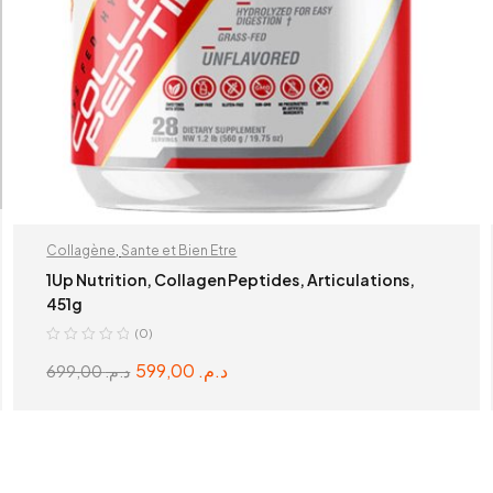
Collagène
,
Sante et Bien Etre
1Up Nutrition, Collagen Peptides, Articulations,
451g
(0)
599,00
د.م.
699,00
د.م.
SELECT OPTIONS