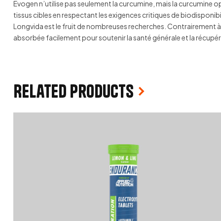
Evogen n’utilise pas seulement la curcumine, mais la curcumine o
tissus cibles en respectant les exigences critiques de biodisponibil
Longvida est le fruit de nombreuses recherches. Contrairement à 
absorbée facilement pour soutenir la santé générale et la récupé
Related products