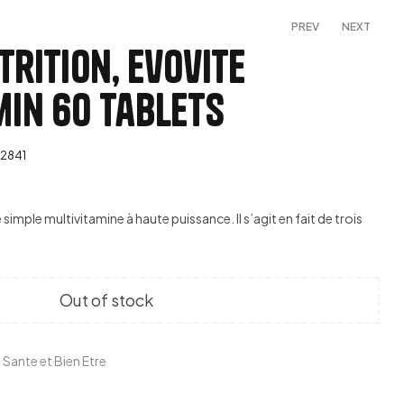
PREV
NEXT
rition, Evovite
min 60 Tablets
499,00
450,00
د.م.
د.م.
12841
simple multivitamine à haute puissance. Il s’agit en fait de trois
Out of stock
,
Sante et Bien Etre