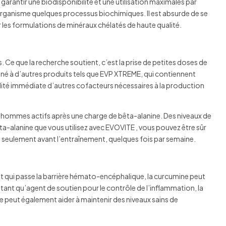
 garantir une biodisponibilité et une utilisation maximales par
organisme quelques processus biochimiques. Il est absurde de se
 les formulations de minéraux chélatés de haute qualité.
e que la recherche soutient, c’est la prise de petites doses de
biné à d’autres produits tels que EVP XTREME, qui contiennent
lité immédiate d’autres cofacteurs nécessaires à la production
s hommes actifs après une charge de bêta-alanine. Des niveaux de
ta-alanine que vous utilisez avec EVOVITE , vous pouvez être sûr
 pas seulement avant l’entraînement, quelques fois par semaine.
ant qui passe la barrière hémato-encéphalique, la curcumine peut
 tant qu’agent de soutien pour le contrôle de l’inflammation, la
e peut également aider à maintenir des niveaux sains de