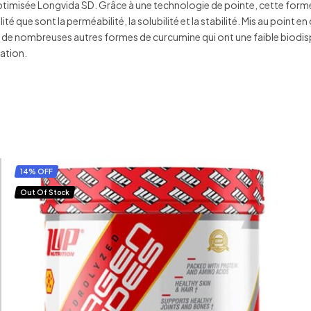
ptimisée Longvida SD. Grâce à une technologie de pointe, cette forme 
ité que sont la perméabilité, la solubilité et la stabilité. Mis au point 
de nombreuses autres formes de curcumine qui ont une faible biodispon
ration.
14% OFF
Out Of Stock