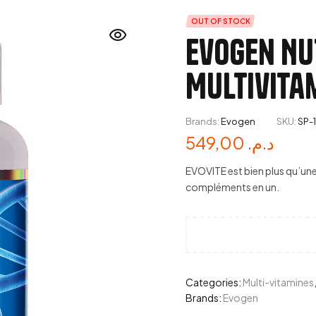
OUT OF STOCK
Evogen Nut
Multivita
Brands:
Evogen
SKU:
SP-
549,00
د.م.
EVOVITE est bien plus qu’une 
compléments en un.
Categories:
Multi-vitamines
Brands:
Evogen