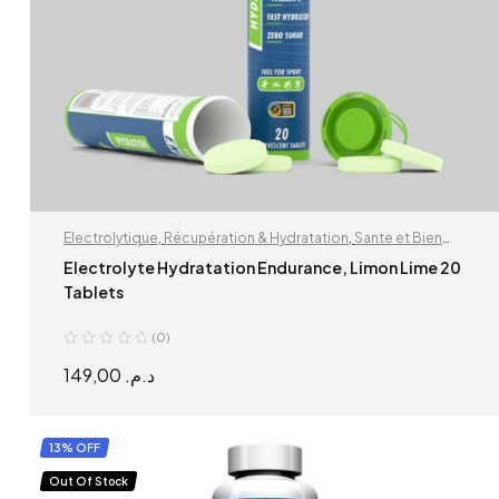
Electrolytique
,
Récupération & Hydratation
,
Sante et Bien
Etre
Electrolyte Hydratation Endurance, Limon Lime 20
Tablets
(0)
149,00
د.م.
ADD TO CART
13% OFF
Out Of Stock