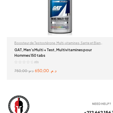
Boosteur de Testostérone
,
Multi-vitamines
,
Sante et Bien
Etre
GAT, Men’s Multi + Test, Multivitamines pour
Hommes 150 tabs
(0)
650,00
د.م.
750,00
د.م.
READ MORE
NEED HELP?
+212 662 156 