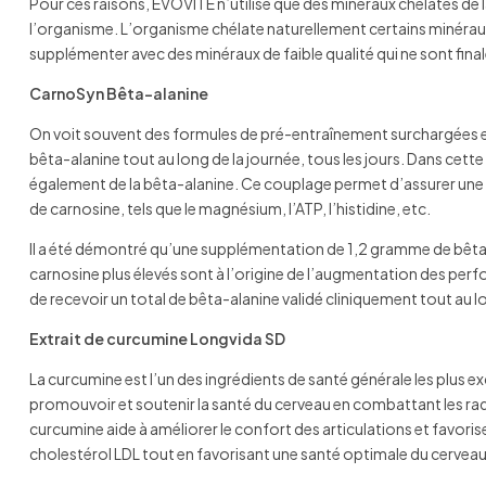
Pour ces raisons, EVOVITE n’utilise que des minéraux chélatés de la
l’organisme. L’organisme chélate naturellement certains minéraux
supplémenter avec des minéraux de faible qualité qui ne sont fin
CarnoSyn Bêta-alanine
On voit souvent des formules de pré-entraînement surchargées en 
bêta-alanine tout au long de la journée, tous les jours. Dans cet
également de la bêta-alanine. Ce couplage permet d’assurer une 
de carnosine, tels que le magnésium, l’ATP, l’histidine, etc.
Il a été démontré qu’une supplémentation de 1,2 gramme de bêta-
carnosine plus élevés sont à l’origine de l’augmentation des perf
de recevoir un total de bêta-alanine validé cliniquement tout au lo
Extrait de curcumine Longvida SD
La curcumine est l’un des ingrédients de santé générale les plus 
promouvoir et soutenir la santé du cerveau en combattant les radic
curcumine aide à améliorer le confort des articulations et favor
cholestérol LDL tout en favorisant une santé optimale du cerveau