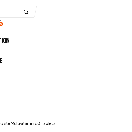
0
tion
e
vovite Multivitamin 60 Tablets