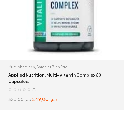
Multi-vitamines
,
Sante et Bien Etre
Applied Nutrition, Multi-Vitamin Complex 60
Capsules.
(0)
249,00
د.م.
320,00
د.م.
ADD TO CART