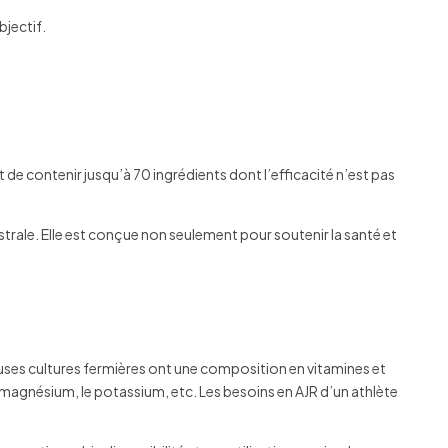
bjectif.
de contenir jusqu’à 70 ingrédients dont l’efficacité n’est pas
trale. Elle est conçue non seulement pour soutenir la santé et
euses cultures fermières ont une composition en vitamines et
e magnésium, le potassium, etc. Les besoins en AJR d’un athlète