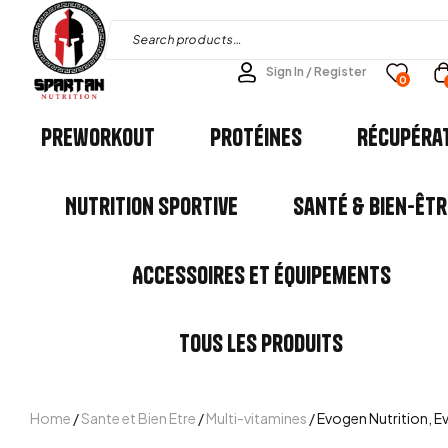
Sign In / Register
0
Preworkout
Protéines
Récupéra
Nutrition Sportive
Santé & Bien-êtr
Accessoires et Équipements
Tous les Produits
Home
/
Sante et Bien Etre
/
Multi-vitamines
/ Evogen Nutrition, E