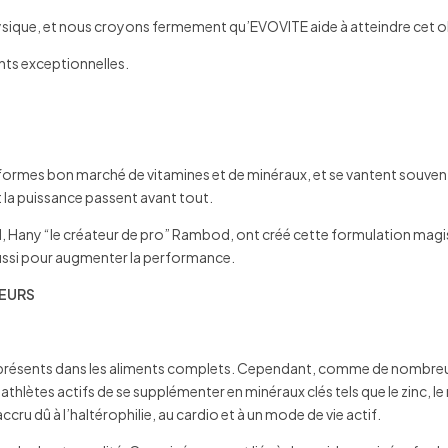
n physique, et nous croyons fermement qu’EVOVITE aide à atteindre cet o
nts exceptionnelles.
formes bon marché de vitamines et de minéraux, et se vantent souvent 
t la puissance passent avant tout.
l, Hany “le créateur de pro” Rambod, ont créé cette formulation magis
aussi pour augmenter la performance.
IEURS
ments présents dans les aliments complets. Cependant, comme de nombr
thlètes actifs de se supplémenter en minéraux clés tels que le zinc, l
ccru dû à l’haltérophilie, au cardio et à un mode de vie actif.