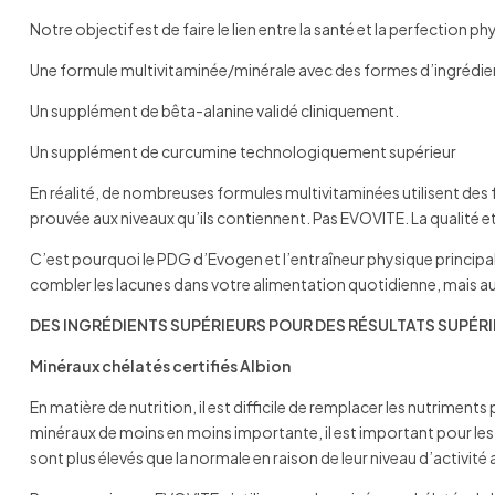
Notre objectif est de faire le lien entre la santé et la perfectio
Une formule multivitaminée/minérale avec des formes d’ingrédie
Un supplément de bêta-alanine validé cliniquement.
Un supplément de curcumine technologiquement supérieur
En réalité, de nombreuses formules multivitaminées utilisent des 
prouvée aux niveaux qu’ils contiennent. Pas EVOVITE. La qualité e
C’est pourquoi le PDG d’Evogen et l’entraîneur physique principa
combler les lacunes dans votre alimentation quotidienne, mais 
DES INGRÉDIENTS SUPÉRIEURS POUR DES RÉSULTATS SUPÉR
Minéraux chélatés certifiés Albion
En matière de nutrition, il est difficile de remplacer les nutri
minéraux de moins en moins importante, il est important pour les a
sont plus élevés que la normale en raison de leur niveau d’activité a