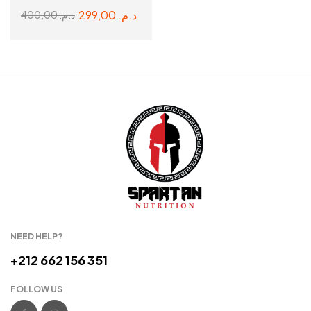
299,00
د.م.
400,00
د.م.
ADD TO CART
NEED HELP?
+212 662 156 351
FOLLOW US