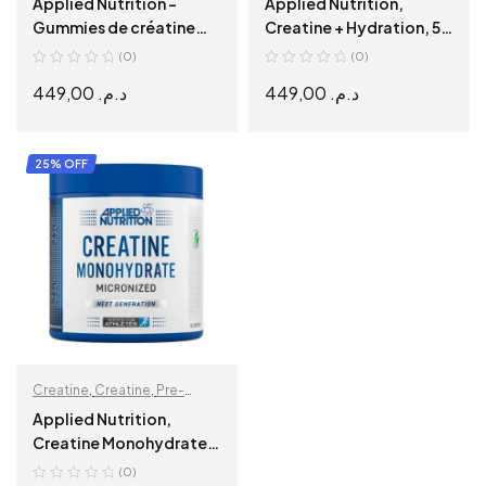
Applied Nutrition –
Applied Nutrition,
Récupération & Hydratation
Gummies de créatine
Creatine + Hydration, 5g
monohydrate – Blue
Creatine, 800mg
(0)
(0)
Rasberry
Électrolytes, 12
449,00
د.م.
449,00
د.م.
Vitamines & Minéraux
ADD TO CART
SELECT OPTIONS
25% OFF
Creatine
,
Creatine
,
Pre-
Workout
,
Prise de Masse
,
Applied Nutrition,
Récupération & Hydratation
Creatine Monohydrates,
250 g, 50 Servings
(0)