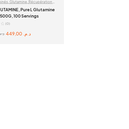
minés
,
Glutamine
,
Récupération &
on
UTAMINE, Pure L Glutamine
500G, 100 Servings
(0)
449,00
د.م.
د..
ADD TO CART