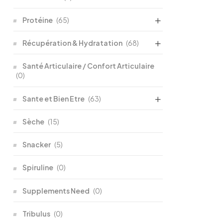
Protéine
(65)
Récupération & Hydratation
(68)
Santé Articulaire / Confort Articulaire
(0)
Sante et Bien Etre
(63)
Sèche
(15)
Snacker
(5)
Spiruline
(0)
Supplements Need
(0)
Tribulus
(0)