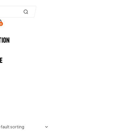
0
tion
e