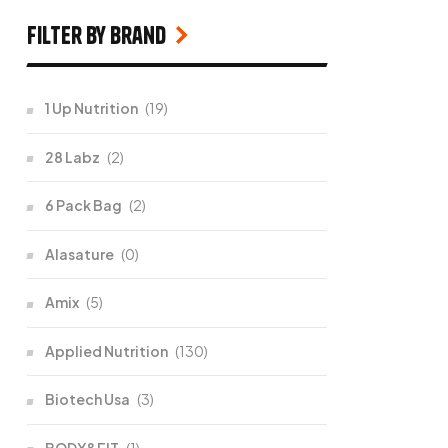
filter by Brand
1 Up Nutrition
(19)
28 Labz
(2)
6 Pack Bag
(2)
Alasature
(0)
Amix
(5)
Applied Nutrition
(130)
Biotech Usa
(3)
BODY&FIT
(1)