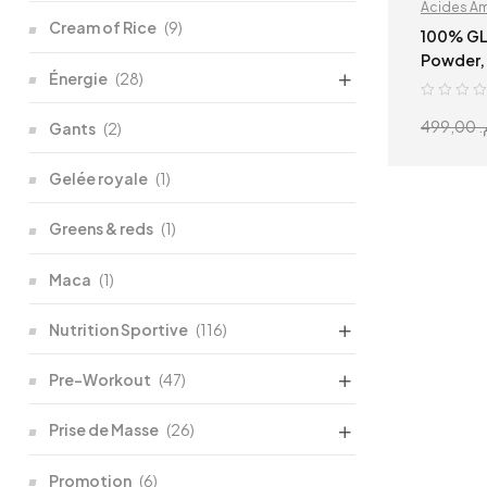
Acides A
Cream of Rice
(9)
Hydratati
100% GL
Powder, 
Énergie
(28)
499,00
م
Gants
(2)
Gelée royale
(1)
Greens & reds
(1)
Maca
(1)
Nutrition Sportive
(116)
Pre-Workout
(47)
Prise de Masse
(26)
Promotion
(6)