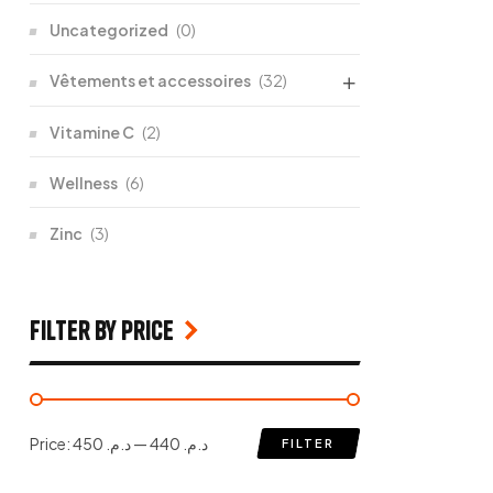
Uncategorized
(0)
Vêtements et accessoires
(32)
Vitamine C
(2)
Wellness
(6)
Zinc
(3)
filter by price
Price:
د.م. 450
—
د.م. 440
FILTER