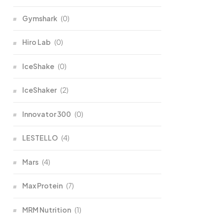
Gymshark
(0)
Hiro Lab
(0)
IceShake
(0)
IceShaker
(2)
Innovator 300
(0)
LESTELLO
(4)
Mars
(4)
Max Protein
(7)
MRM Nutrition
(1)