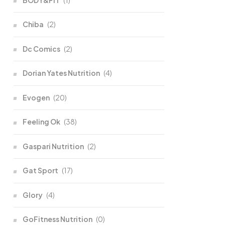
Chiba
(2)
Dc Comics
(2)
Dorian Yates Nutrition
(4)
Evogen
(20)
Feeling Ok
(38)
Gaspari Nutrition
(2)
Gat Sport
(17)
Glory
(4)
GoFitness Nutrition
(0)