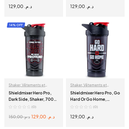
129,00
د.م.
129,00
د.م.
ADD TO CART
ADD TO CART
14% OFF
Shaker
,
Vêtements et
Shaker
,
Vêtements et
accessoires
accessoires
Shieldmixer Hero Pro,
Shieldmixer Hero Pro, Go
Dark Side, Shaker, 700
Hard Or Go Home,
ml
Shaker, 700 ml
(0)
(0)
129,00
د.م.
129,00
د.م.
150,00
د.م.