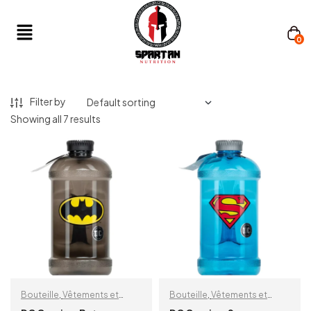
0
Filter by
Showing all 7 results
Bouteille
,
Vêtements et
Bouteille
,
Vêtements et
accessoires
accessoires