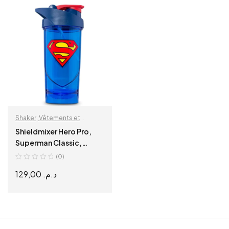
ADD TO CART
ADD TO CART
Shaker
,
Vêtements et
accessoires
Shieldmixer Hero Pro,
Superman Classic,
Shaker, 700 ml
(0)
129,00
د.م.
ADD TO CART