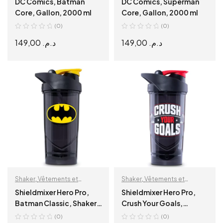
DC Comics, Batman
DC Comics, Superman
Core, Gallon, 2000 ml
Core, Gallon, 2000 ml
(0)
(0)
149,00
د.م.
149,00
د.م.
ADD TO CART
ADD TO CART
Shaker
,
Vêtements et
Shaker
,
Vêtements et
accessoires
accessoires
Shieldmixer Hero Pro,
Shieldmixer Hero Pro,
Batman Classic, Shaker,
Crush Your Goals,
700 ml
Shaker, 700 ml
(0)
(0)