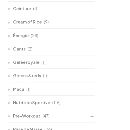
Ceinture
(1)
Cream of Rice
(9)
Énergie
(28)
Gants
(2)
Gelée royale
(1)
Greens & reds
(1)
Maca
(1)
Nutrition Sportive
(116)
Pre-Workout
(47)
Prise de Masse
(26)