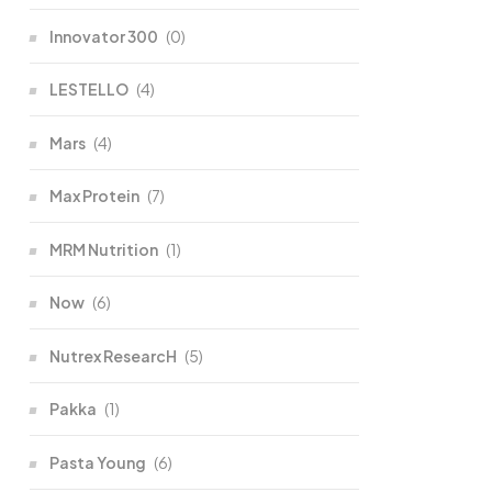
Innovator 300
(0)
LESTELLO
(4)
Mars
(4)
Max Protein
(7)
MRM Nutrition
(1)
Now
(6)
Nutrex ResearcH
(5)
Pakka
(1)
Pasta Young
(6)