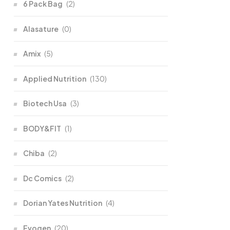
6 Pack Bag
(2)
Alasature
(0)
Amix
(5)
Applied Nutrition
(130)
Biotech Usa
(3)
BODY&FIT
(1)
Chiba
(2)
Dc Comics
(2)
Dorian Yates Nutrition
(4)
Evogen
(20)