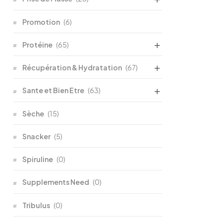
Promotion
(6)
Protéine
(65)
Récupération & Hydratation
(67)
Sante et Bien Etre
(63)
Sèche
(15)
Snacker
(5)
Spiruline
(0)
Supplements Need
(0)
Tribulus
(0)