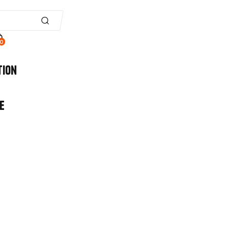
0
tion
e