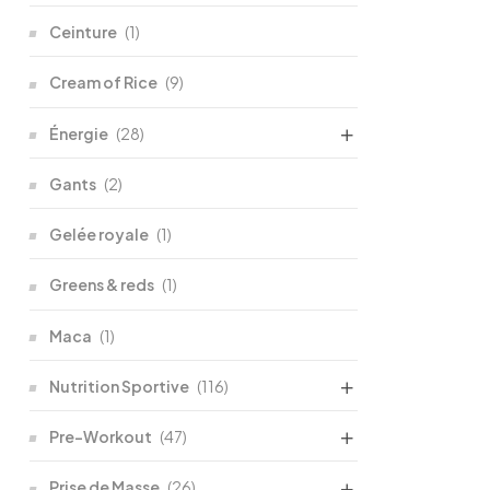
Ceinture
(1)
Cream of Rice
(9)
Énergie
(28)
Gants
(2)
Gelée royale
(1)
Greens & reds
(1)
Maca
(1)
Nutrition Sportive
(116)
Pre-Workout
(47)
Prise de Masse
(26)