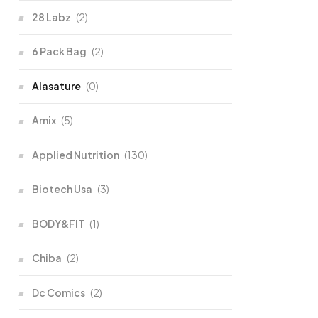
28 Labz
(2)
6 Pack Bag
(2)
Alasature
(0)
Amix
(5)
Applied Nutrition
(130)
Biotech Usa
(3)
BODY&FIT
(1)
Chiba
(2)
Dc Comics
(2)