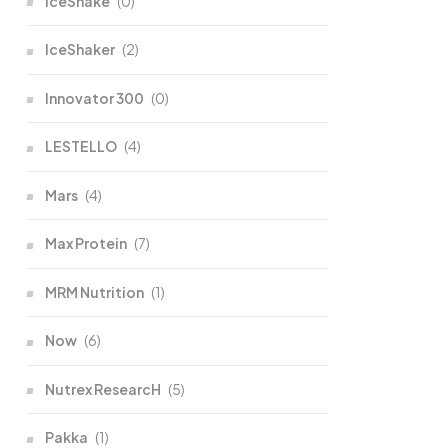
IceShake
(0)
IceShaker
(2)
Innovator 300
(0)
LESTELLO
(4)
Mars
(4)
Max Protein
(7)
MRM Nutrition
(1)
Now
(6)
Nutrex ResearcH
(5)
Pakka
(1)