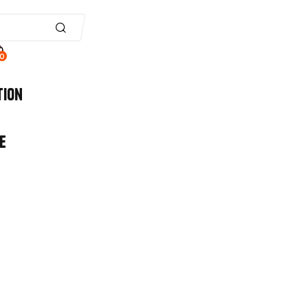
0
tion
e