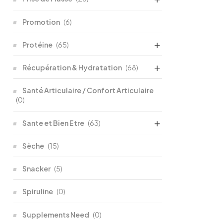
Promotion
(6)
Protéine
(65)
Récupération & Hydratation
(68)
Santé Articulaire / Confort Articulaire
(0)
Sante et Bien Etre
(63)
Sèche
(15)
Snacker
(5)
Spiruline
(0)
Supplements Need
(0)