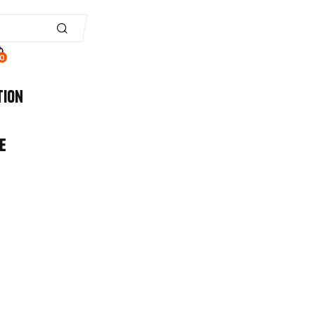
0
tion
e