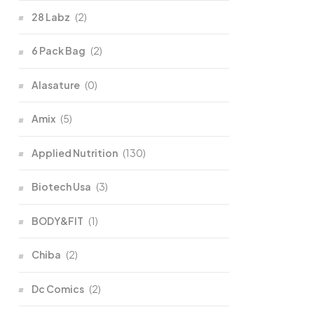
28 Labz
(2)
6 Pack Bag
(2)
Alasature
(0)
Amix
(5)
Applied Nutrition
(130)
Biotech Usa
(3)
BODY&FIT
(1)
Chiba
(2)
Dc Comics
(2)