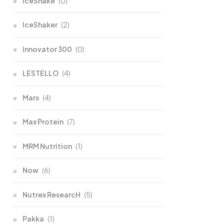
IceShake
(0)
IceShaker
(2)
Innovator 300
(0)
LESTELLO
(4)
Mars
(4)
Max Protein
(7)
MRM Nutrition
(1)
Now
(6)
Nutrex ResearcH
(5)
Pakka
(1)