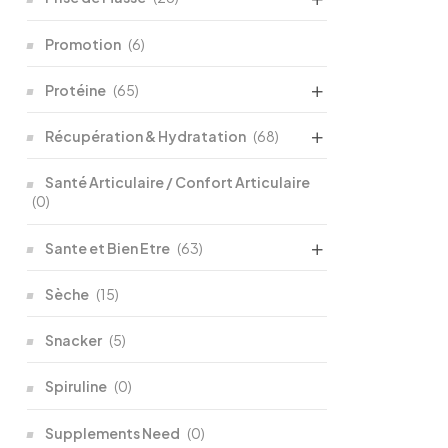
Promotion
(6)
Protéine
(65)
Récupération & Hydratation
(68)
Santé Articulaire / Confort Articulaire
(0)
Sante et Bien Etre
(63)
Sèche
(15)
Snacker
(5)
Spiruline
(0)
Supplements Need
(0)