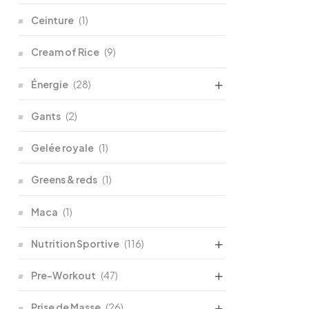
Ceinture
(1)
Cream of Rice
(9)
Énergie
(28)
Gants
(2)
Gelée royale
(1)
Greens & reds
(1)
Maca
(1)
Nutrition Sportive
(116)
Pre-Workout
(47)
Prise de Masse
(26)