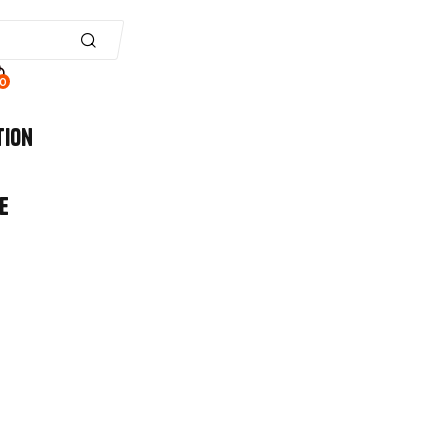
0
tion
e