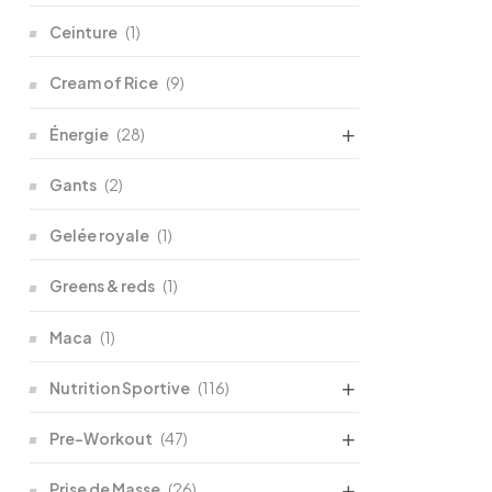
Ceinture
(1)
Cream of Rice
(9)
Énergie
(28)
Gants
(2)
Gelée royale
(1)
Greens & reds
(1)
Maca
(1)
Nutrition Sportive
(116)
Pre-Workout
(47)
Prise de Masse
(26)