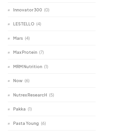
Innovator 300
(0)
LESTELLO
(4)
Mars
(4)
Max Protein
(7)
MRM Nutrition
(1)
Now
(6)
Nutrex ResearcH
(5)
Pakka
(1)
Pasta Young
(6)