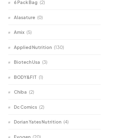
6 Pack Bag
(2)
Alasature
(0)
Amix
(5)
Applied Nutrition
(130)
Biotech Usa
(3)
BODY&FIT
(1)
Chiba
(2)
Dc Comics
(2)
Dorian Yates Nutrition
(4)
Evogen
(20)