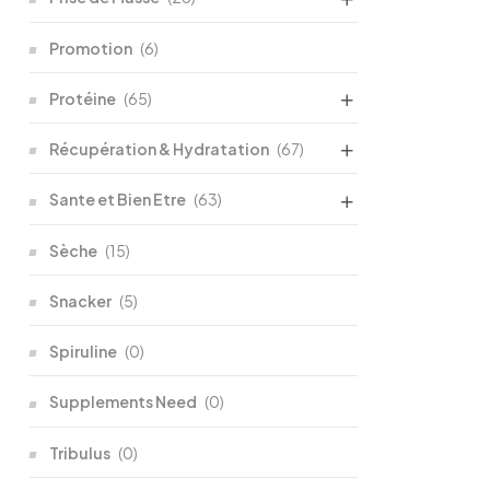
Promotion
(6)
Protéine
(65)
Récupération & Hydratation
(67)
Sante et Bien Etre
(63)
Sèche
(15)
Snacker
(5)
Spiruline
(0)
Supplements Need
(0)
Tribulus
(0)